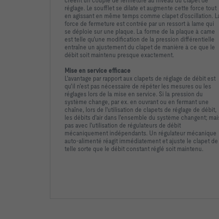
créent un couple de
fermeture au niveau du clapet de
réglage. Le soufflet se dilate et
augmente cette force tout
en agissant en même temps comme
clapet d'oscillation. L
force de fermeture est contrée par un
ressort à lame qui
se déploie sur une plaque. La forme de la
plaque à came
est telle qu'une modification de la pression
différentielle
entraîne un ajustement du clapet de manière à ce
que le
débit soit maintenu presque exactement.
Mise en service efficace
L'avantage par rapport aux clapets de réglage de débit est
qu'il
n'est pas nécessaire de répéter les mesures ou les
réglages lors
de la mise en service. Si la pression du
système change, par ex.
en ouvrant ou en fermant une
chaîne, lors de l'utilisation de
clapets de réglage de débit,
les débits d'air dans l'ensemble du
système changent; mai
pas avec l'utilisation de régulateurs de
débit
mécaniquement indépendants. Un régulateur mécanique
auto-alimenté réagit immédiatement et ajuste le clapet de
telle
sorte que le débit constant réglé soit maintenu.