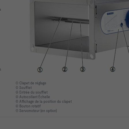
a
s
① Clapet de réglage
② Soufflet
③ Entrée du soufflet
④ Autocollant Échelle
⑤ Affichage de la position du clapet
⑥ Bouton rotatif
⑦ Servomoteur (en option)