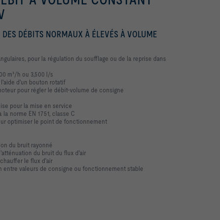
AV
 DES DÉBITS NORMAUX À ÉLEVÉS À VOLUME
gulaires, pour la régulation du soufflage ou de la reprise dans
600 m³/h ou 3,500 l/s
l'aide d'un bouton rotatif
oteur pour régler le débit-volume de consigne
ise pour la mise en service
à la norme EN 1751, classe C
our optimiser le point de fonctionnement
n
ion du bruit rayonné
atténuation du bruit du flux d'air
auffer le flux d'air
 entre valeurs de consigne ou fonctionnement stable