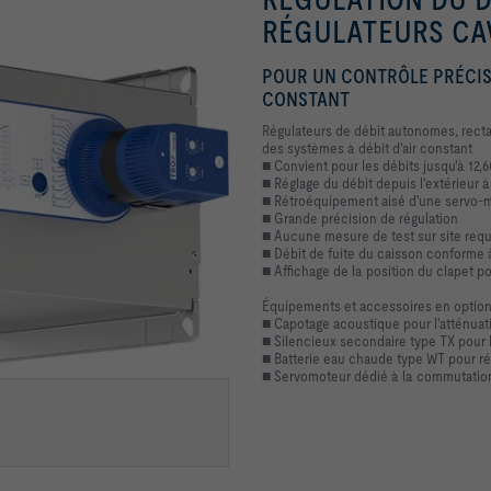
RÉGULATEURS C
POUR UN CONTRÔLE PRÉCIS
CONSTANT
Régulateurs de débit autonomes, rectan
des systèmes à débit d'air constant
■ Convient pour les débits jusqu'à 12,
■ Réglage du débit depuis l'extérieur à 
■ Rétroéquipement aisé d'une servo-m
■ Grande précision de régulation
■ Aucune mesure de test sur site requ
■ Débit de fuite du caisson conforme 
■ Affichage de la position du clapet p
Équipements et accessoires en optio
■ Capotage acoustique pour l'atténuat
■ Silencieux secondaire type TX pour l'
ne ou fonctionnement stable
■ Batterie eau chaude type WT pour réch
■ Servomoteur dédié à la commutation