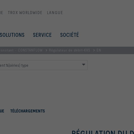
ME
TROX WORLDWIDE
LANGUE
SOLUTIONS
SERVICE
SOCIÉTÉ
 constant - CONSTANFLOW
Régulateur de débit-KVS
EN
nt %{séries} type
UE
TÉLÉCHARGEMENTS
RÉGULATION DU 