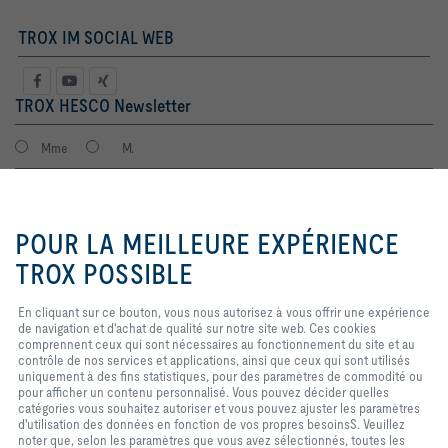
TROX IM SOCIAL WEB
TROX HESCO Newsletter
Mme
M.
En cliquant sur ce bouton, vous
nous autorisez à vous offrir une
POUR LA MEILLEURE EXPÉRIENCE
expérience de navigation et
d'achat de qualité sur notre site
TROX POSSIBLE
web. Ces cookies comprennent
ceux qui sont nécessaires au
En cliquant sur ce bouton, vous nous autorisez à vous offrir une expérience
fonctionnement du site et au
de navigation et d'achat de qualité sur notre site web. Ces cookies
contrôle de nos services et
J'accepte que mes données soient traitées conformément à la
comprennent ceux qui sont nécessaires au fonctionnement du site et au
applications, ainsi que ceux qui
politique de protection des données TROX.
contrôle de nos services et applications, ainsi que ceux qui sont utilisés
sont utilisés uniquement à des
Login
uniquement à des fins statistiques, pour des paramètres de commodité ou
fins statistiques, pour des
pour afficher un contenu personnalisé. Vous pouvez décider quelles
paramètres de commodité ou pour
catégories vous souhaitez autoriser et vous pouvez ajuster les paramètres
afficher un contenu personnalisé.
d'utilisation des données en fonction de vos propres besoinsS. Veuillez
Vous pouvez décider quelles
Home
Contacts
Imprint
Conditions de livraison et de paiement
noter que, selon les paramètres que vous avez sélectionnés, toutes les
catégories vous souhaitez