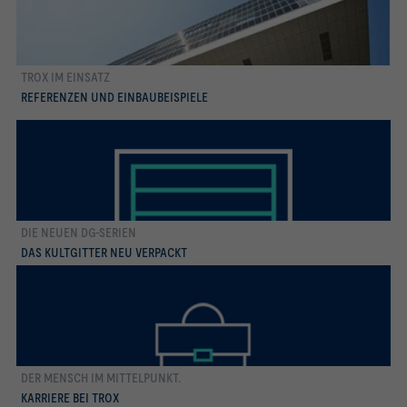
TROX IM EINSATZ
mehr erfahren
REFERENZEN UND EINBAUBEISPIELE
DIE NEUEN DG-SERIEN
mehr erfahren
DAS KULTGITTER NEU VERPACKT
DER MENSCH IM MIT­TEL­PUNKT.
mehr erfahren
KARRIERE BEI TROX