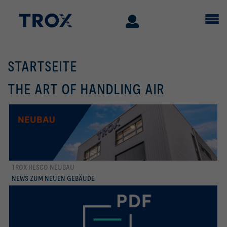
STARTSEITE
THE ART OF HANDLING AIR
TROX HESCO NEUBAU
mehr erfahren
NEWS ZUM NEUEN GEBÄUDE