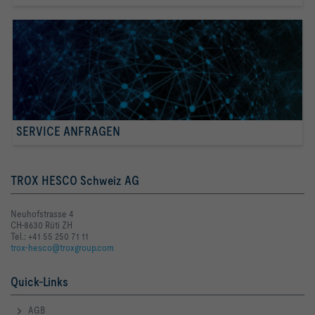
SERVICE ANFRAGEN
TROX HESCO Schweiz AG
Neuhofstrasse 4
CH-8630 Rüti ZH
Tel.: +41 55 250 71 11
trox-hesco@troxgroup.com
Quick-Links
AGB