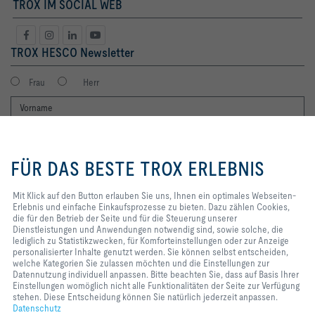
TROX IM SOCIAL WEB
TROX HESCO Newsletter
Frau
Herr
Mit Klick auf den Button erlauben
Sie uns, Ihnen ein optimales
FÜR DAS BESTE TROX ERLEBNIS
Webseiten-Erlebnis und einfache
Einkaufsprozesse zu bieten. Dazu
zählen Cookies, die für den
Mit Klick auf den Button erlauben Sie uns, Ihnen ein optimales Webseiten-
Betrieb der Seite und für die
Erlebnis und einfache Einkaufsprozesse zu bieten. Dazu zählen Cookies,
Ich möchte den Newsletter der TROX SE erhalten. Die Hinweise zum
Steuerung unserer
die für den Betrieb der Seite und für die Steuerung unserer
Datenschutz habe ich gelesen. Selbstverständlich können Sie sich
Dienstleistungen und
Dienstleistungen und Anwendungen notwendig sind, sowie solche, die
jederzeit problemlos vom Newsletter wieder abmelden. Am Ende eines
Anwendungen notwendig sind,
lediglich zu Statistikzwecken, für Komforteinstellungen oder zur Anzeige
jeden Newsletters finden Sie einen entsprechenden Abmeldelink.
sowie solche, die lediglich zu
personalisierter Inhalte genutzt werden. Sie können selbst entscheiden,
Statistikzwecken, für
welche Kategorien Sie zulassen möchten und die Einstellungen zur
Jetzt abonnieren
Komforteinstellungen oder zur
Datennutzung individuell anpassen. Bitte beachten Sie, dass auf Basis Ihrer
Anzeige personalisierter Inhalte
Einstellungen womöglich nicht alle Funktionalitäten der Seite zur Verfügung
genutzt werden. Sie können selbst
stehen. Diese Entscheidung können Sie natürlich jederzeit anpassen.
entscheiden, welche Kategorien
Datenschutz
Home
Kontakt
Impressum
AGB
AEB
Datenschutz
Disclaimer