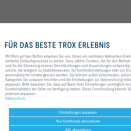
Mit Klick auf den Button erlauben Sie uns,
Ihnen ein optimales Webseiten-Erlebnis
FÜR DAS BESTE TROX ERLEBNIS
und einfache Einkaufsprozesse zu
bieten. Dazu zählen Cookies, die für den
Betrieb der Seite und für die Steuerung
Mit Klick auf den Button erlauben Sie uns, Ihnen ein optimales Webseiten-Erle
unserer Dienstleistungen und
einfache Einkaufsprozesse zu bieten. Dazu zählen Cookies, die für den Betrieb 
Anwendungen notwendig sind, sowie
und für die Steuerung unserer Dienstleistungen und Anwendungen notwendig s
solche, die lediglich zu Statistikzwecken,
solche, die lediglich zu Statistikzwecken, für Komforteinstellungen oder zur An
für Komforteinstellungen oder zur
personalisierter Inhalte genutzt werden. Sie können selbst entscheiden, welch
Anzeige personalisierter Inhalte genutzt
Kategorien Sie zulassen möchten und die Einstellungen zur Datennutzung indiv
werden. Sie können selbst entscheiden,
anpassen. Bitte beachten Sie, dass auf Basis Ihrer Einstellungen womöglich nich
welche Kategorien Sie zulassen möchten
Funktionalitäten der Seite zur Verfügung stehen. Diese Entscheidung können Si
und die Einstellungen zur Datennutzung
jederzeit anpassen.
individuell anpassen. Bitte beachten Sie,
Datenschutz
dass auf Basis Ihrer Einstellungen
womöglich nicht alle Funktionalitäten der
Seite zur Verfügung stehen. Diese
Einstellungen anpassen
Entscheidung können Sie natürlich
Nur funktionale akzeptieren
jederzeit anpassen.
Alle akzeptieren