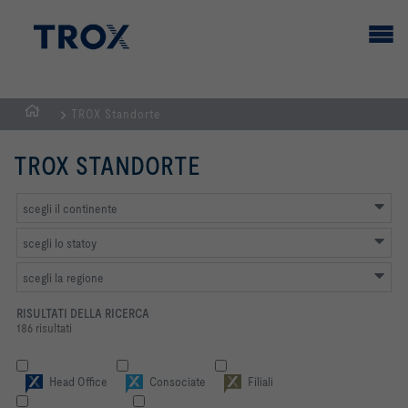
TROX Standorte
Home
TROX STANDORTE
scegli il continente
scegli lo statoy
scegli la regione
RISULTATI DELLA RICERCA
186 risultati
Head Office
Consociate
Filiali