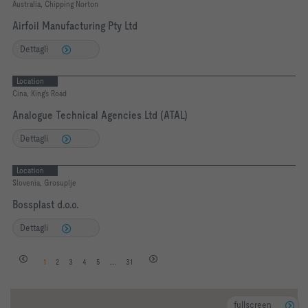
Australia, Chipping Norton
Airfoil Manufacturing Pty Ltd
Dettagli
Location
Cina, King's Road
Analogue Technical Agencies Ltd (ATAL)
Dettagli
Location
Slovenia, Grosuplje
Bossplast d.o.o.
Dettagli
1
2
3
4
5
...
31
fullscreen