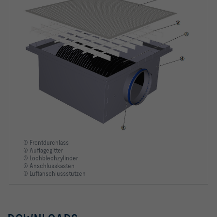
① Frontdurchlass
② Auflagegitter
③ Lochblechzylinder
④ Anschlusskasten
⑤ Luftanschlussstutzen