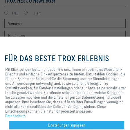
TROX HESCO Newsletter
Frau
Herr
Mit Klick auf den Button erlauben
Sie uns, Ihnen ein optimales
FÜR DAS BESTE TROX ERLEBNIS
Webseiten-Erlebnis und einfache
Einkaufsprozesse zu bieten. Dazu
Ich möchte den Newsletter der TROX SE erhalten. Die Hinweise zum
zählen Cookies, die für den Betrieb
Mit Klick auf den Button erlauben Sie uns, Ihnen ein optimales Webseiten-
Datenschutz habe ich gelesen. Selbstverständlich können Sie sich
der Seite und für die Steuerung
Erlebnis und einfache Einkaufsprozesse zu bieten. Dazu zählen Cookies, die
jederzeit problemlos vom Newsletter wieder abmelden. Am Ende eines
unserer Dienstleistungen und
für den Betrieb der Seite und für die Steuerung unserer Dienstleistungen
jeden Newsletters finden Sie einen entsprechenden Abmeldelink.
Anwendungen notwendig sind,
und Anwendungen notwendig sind, sowie solche, die lediglich zu
sowie solche, die lediglich zu
Statistikzwecken, für Komforteinstellungen oder zur Anzeige personalisierter
Jetzt abonnieren
Statistikzwecken, für
Inhalte genutzt werden. Sie können selbst entscheiden, welche Kategorien
Komforteinstellungen oder zur
Sie zulassen möchten und die Einstellungen zur Datennutzung individuell
Anzeige personalisierter Inhalte
anpassen. Bitte beachten Sie, dass auf Basis Ihrer Einstellungen womöglich
genutzt werden. Sie können selbst
nicht alle Funktionalitäten der Seite zur Verfügung stehen. Diese
Home
Kontakt
Impressum
AGB
AEB
Datenschutz
Disclaimer
entscheiden, welche Kategorien
Entscheidung können Sie natürlich jederzeit anpassen.
2026 © TROX HESCO Schweiz AG
Sie zulassen möchten und die
Datenschutz
Einstellungen zur Datennutzung
individuell anpassen. Bitte
Einstellungen anpassen
beachten Sie, dass auf Basis Ihrer