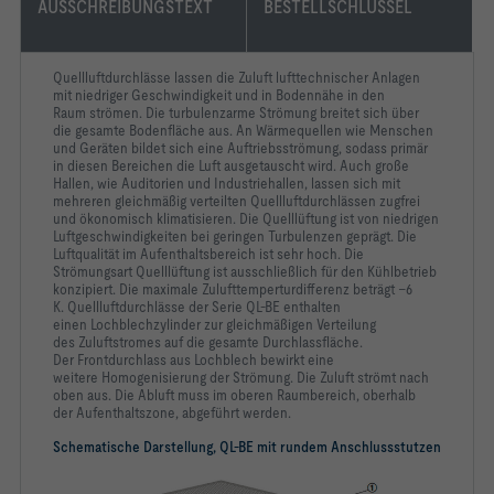
AUSSCHREIBUNGSTEXT
BESTELLSCHLÜSSEL
Quellluftdurchlässe lassen die Zuluft lufttechnischer Anlagen
mit
niedriger Geschwindigkeit und in Bodennähe in den
Raum
strömen. Die turbulenzarme Strömung breitet sich über
die
gesamte Bodenfläche aus. An Wärmequellen wie Menschen
und
Geräten bildet sich eine Auftriebsströmung, sodass primär
in
diesen Bereichen die Luft ausgetauscht wird.
Auch große
Hallen, wie Auditorien und Industriehallen, lassen
sich mit
mehreren gleichmäßig verteilten Quellluftdurchlässen
zugfrei
und ökonomisch klimatisieren.
Die Quelllüftung ist von niedrigen
Luftgeschwindigkeiten bei
geringen Turbulenzen geprägt. Die
Luftqualität im
Aufenthaltsbereich ist sehr hoch.
Die
Strömungsart Quelllüftung ist ausschließlich für den
Kühlbetrieb
konzipiert. Die maximale Zulufttemperturdifferenz
beträgt –6
K.
Quellluftdurchlässe der Serie QL-BE enthalten
einen
Lochblechzylinder zur gleichmäßigen Verteilung
des
Zuluftstromes auf die gesamte Durchlassfläche.
Der
Frontdurchlass aus Lochblech bewirkt eine
weitere
Homogenisierung der Strömung. Die Zuluft strömt nach
oben
aus.
Die Abluft muss im oberen Raumbereich, oberhalb
der
Aufenthaltszone, abgeführt werden.
Schematische Darstellung, QL-BE mit rundem Anschlussstutzen