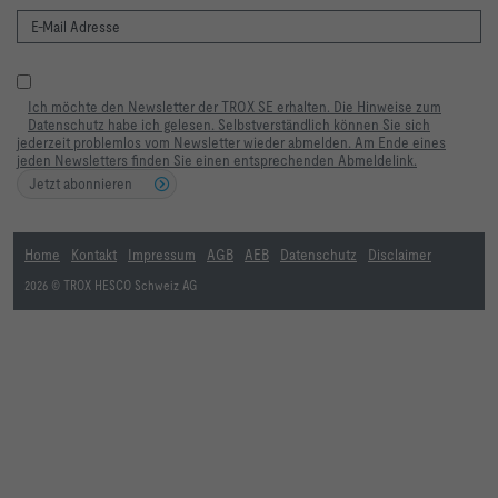
Ich möchte den Newsletter der TROX SE erhalten. Die Hinweise zum
Datenschutz habe ich gelesen. Selbstverständlich können Sie sich
jederzeit problemlos vom Newsletter wieder abmelden. Am Ende eines
jeden Newsletters finden Sie einen entsprechenden Abmeldelink.
Jetzt abonnieren
Home
Kontakt
Impressum
AGB
AEB
Datenschutz
Disclaimer
2026 © TROX HESCO Schweiz AG