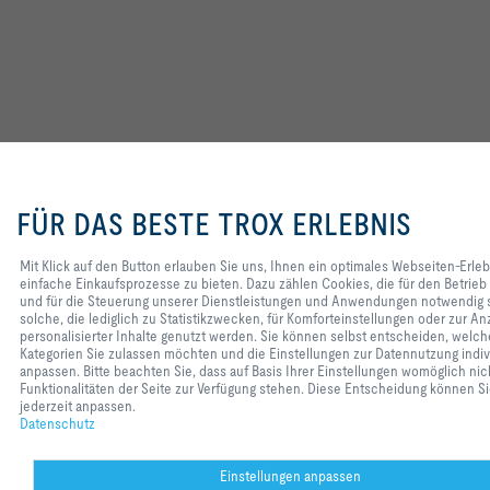
Mit Klick auf den Button erlauben Sie
uns, Ihnen ein optimales Webseiten-
FÜR DAS BESTE TROX ERLEBNIS
Erlebnis und einfache Einkaufsprozesse
zu bieten. Dazu zählen Cookies, die für
den Betrieb der Seite und für die
Mit Klick auf den Button erlauben Sie uns, Ihnen ein optimales Webseiten-Erle
Steuerung unserer Dienstleistungen und
einfache Einkaufsprozesse zu bieten. Dazu zählen Cookies, die für den Betrieb 
Anwendungen notwendig sind, sowie
und für die Steuerung unserer Dienstleistungen und Anwendungen notwendig s
solche, die lediglich zu Statistikzwecken,
solche, die lediglich zu Statistikzwecken, für Komforteinstellungen oder zur An
für Komforteinstellungen oder zur
personalisierter Inhalte genutzt werden. Sie können selbst entscheiden, welch
Anzeige personalisierter Inhalte genutzt
Kategorien Sie zulassen möchten und die Einstellungen zur Datennutzung indiv
werden. Sie können selbst entscheiden,
anpassen. Bitte beachten Sie, dass auf Basis Ihrer Einstellungen womöglich nich
welche Kategorien Sie zulassen möchten
Funktionalitäten der Seite zur Verfügung stehen. Diese Entscheidung können Si
und die Einstellungen zur Datennutzung
jederzeit anpassen.
individuell anpassen. Bitte beachten Sie,
Datenschutz
dass auf Basis Ihrer Einstellungen
womöglich nicht alle Funktionalitäten der
Seite zur Verfügung stehen. Diese
Einstellungen anpassen