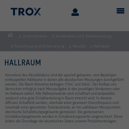
Unternehmen
Kompetenz und Verantwortung
Home
Forschung und Entwicklung
Akustik
Hallraum
HALLRAUM
Kernstück des Akustiklabors sind die speziell gebauten, vom Baukörper
entkoppelten Hallräume in denen alle akustischen Messungen durchgeführt
³
³
werden. Die Raum-Volumina betragen 175m
und 265m
. Der Aufbau von
Versuchen erfolgt je nach Messaufgabe in den jeweiligen Vorräumen oder
im Hallraum selbst. Alle Hallraumwände sind schallhart und antiparallel,
wodurch eine gute Schallverteilung in Raum erreicht wird. In diesem
diffusen Schallfeld werden, oberhalb einer gewissen Grenzfrequenz und
innerhalb einer genormten Toleranzbreite, an frei wählbaren Messpunkten
identische Schalldruckpegelwerte gemessen. Die gemessenen
Schalldruckpegelwerte werden in Schalleistungswerte umgerechnet. Diese
bilden die Grundlage der akustischen Daten unserer Produktunterlagen.