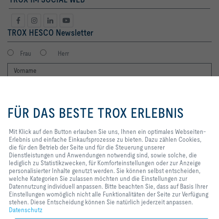
TROX HESCO Newsletter
Frau
Herr
Mit Klick auf den Button erlauben
Sie uns, Ihnen ein optimales
FÜR DAS BESTE TROX ERLEBNIS
Webseiten-Erlebnis und einfache
Einkaufsprozesse zu bieten. Dazu
zählen Cookies, die für den
Mit Klick auf den Button erlauben Sie uns, Ihnen ein optimales Webseiten-
Betrieb der Seite und für die
Erlebnis und einfache Einkaufsprozesse zu bieten. Dazu zählen Cookies,
Ich möchte den Newsletter der TROX SE erhalten. Die Hinweise zum
Steuerung unserer
die für den Betrieb der Seite und für die Steuerung unserer
Datenschutz habe ich gelesen. Selbstverständlich können Sie sich
Dienstleistungen und
Dienstleistungen und Anwendungen notwendig sind, sowie solche, die
jederzeit problemlos vom Newsletter wieder abmelden. Am Ende eines
Anwendungen notwendig sind,
lediglich zu Statistikzwecken, für Komforteinstellungen oder zur Anzeige
jeden Newsletters finden Sie einen entsprechenden Abmeldelink.
sowie solche, die lediglich zu
personalisierter Inhalte genutzt werden. Sie können selbst entscheiden,
Statistikzwecken, für
welche Kategorien Sie zulassen möchten und die Einstellungen zur
Jetzt abonnieren
Komforteinstellungen oder zur
Datennutzung individuell anpassen. Bitte beachten Sie, dass auf Basis Ihrer
Anzeige personalisierter Inhalte
Einstellungen womöglich nicht alle Funktionalitäten der Seite zur Verfügung
genutzt werden. Sie können selbst
stehen. Diese Entscheidung können Sie natürlich jederzeit anpassen.
entscheiden, welche Kategorien
Datenschutz
Home
Kontakt
Impressum
AGB
AEB
Datenschutz
Disclaimer
Sie zulassen möchten und die