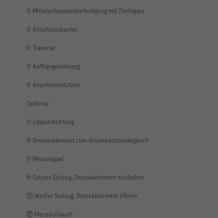
② Mittelschraubenbefestigung mit Zierkappe
③ Anschlusskasten
④ Traverse
⑤ Aufhängebohrung
⑥ Anschlussstutzen
Optional
⑦ Lippendichtung
⑧ Drosselelement zum Volumenstromabgleich
⑨ Messnippel
⑩ Grüner Seilzug, Drosselelement schließen
⑪ Weißer Seilzug, Drosselelement öffnen
⑫ Messschlauch