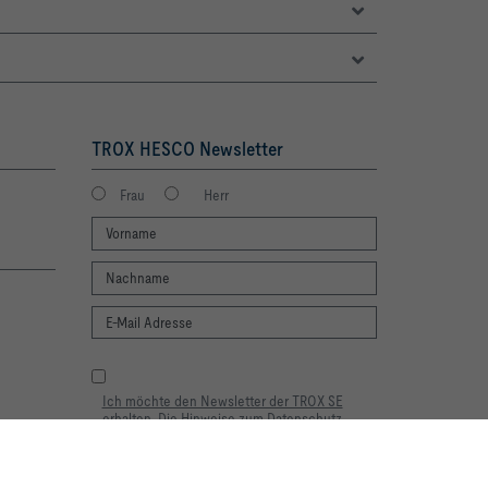
TROX HESCO Newsletter
Frau
Herr
Ich möchte den Newsletter der TROX SE
erhalten. Die Hinweise zum Datenschutz
habe ich gelesen. Selbstverständlich können
Sie sich jederzeit problemlos vom Newsletter
wieder abmelden. Am Ende eines jeden
lebnis und einfache