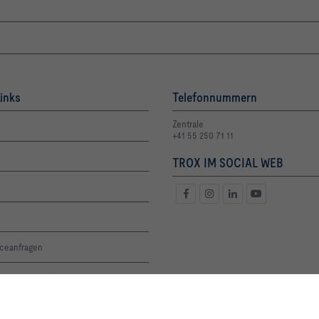
inks
Telefonnummern
Zentrale
+41 55 250 71 11
TROX IM SOCIAL WEB
iceanfragen
oge und Preisliste
altigkeit
Mit Klick auf den Button erlauben Sie uns, Ihnen ein optimales Webseiten-Er