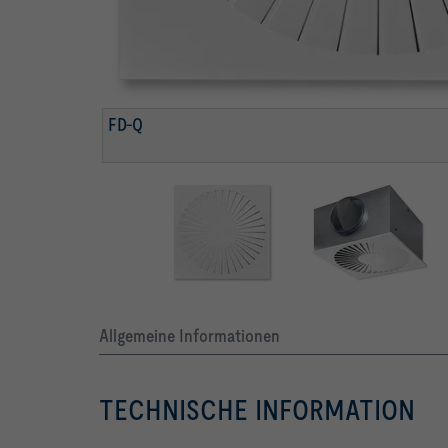
ANSCHLUSSKASTEN MIT DROSSELELEMENT U
FRONTDURCHLASS
DRALLFÖRMIGE, HORIZONTALE LUFTFÜHRUNG
FD-Q
Allgemeine Informationen
TECHNISCHE INFORMATION