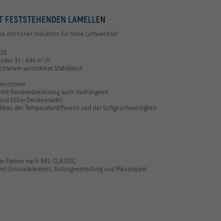
T FESTSTEHENDEN LAMELLEN
se mit hoher Induktion für hohe Luftwechsel
625
 oder 31 – 846 m³/h
ichtetem verzinktem Stahlblech
umenströme
 mit Randverbreiterung auch freihängend
 und 625er Deckenraster
bbau der Temperaturdifferenz und der
Luftgeschwindigkeit
 in Farben nach RAL CLASSIC
it Drosselelement, Seilzugverstellung und
Messnippel