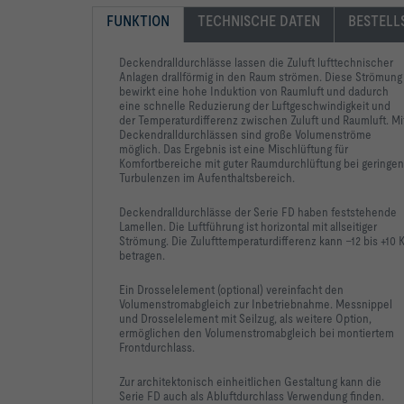
FUNKTION
TECHNISCHE DATEN
BESTELL
Deckendralldurchlässe lassen die Zuluft lufttechnischer
Anlagen drallförmig in den Raum strömen. Diese Strömung
bewirkt eine hohe Induktion von Raumluft und dadurch
eine schnelle Reduzierung der Luftgeschwindigkeit und
der Temperaturdifferenz zwischen Zuluft und Raumluft. Mi
Deckendralldurchlässen sind große Volumenströme
möglich. Das Ergebnis ist eine Mischlüftung für
Komfortbereiche mit guter Raumdurchlüftung bei geringen
Turbulenzen im Aufenthaltsbereich.
Deckendralldurchlässe der Serie FD haben feststehende
Lamellen. Die Luftführung ist horizontal mit allseitiger
Strömung. Die Zulufttemperaturdifferenz kann –12 bis +10 
betragen.
Ein Drosselelement (optional) vereinfacht den
Volumenstromabgleich zur Inbetriebnahme. Messnippel
und Drosselelement mit Seilzug, als weitere Option,
ermöglichen den Volumenstromabgleich bei montiertem
Frontdurchlass.
Zur architektonisch einheitlichen Gestaltung kann die
Serie FD auch als Abluftdurchlass Verwendung finden.