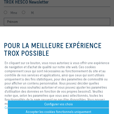
TROX HESCO Newsletter
Mme
M.
En cliquant sur ce bouton, vous
nous autorisez à vous offrir une
POUR LA MEILLEURE EXPÉRIENCE
expérience de navigation et
d'achat de qualité sur notre site
TROX POSSIBLE
web. Ces cookies comprennent
ceux qui sont nécessaires au
J'accepte que mes données soient traitées conformément à la
En cliquant sur ce bouton, vous nous autorisez à vous offrir une expérience
fonctionnement du site et au
politique de protection des données TROX.
de navigation et d'achat de qualité sur notre site web. Ces cookies
contrôle de nos services et
Login
comprennent ceux qui sont nécessaires au fonctionnement du site et au
applications, ainsi que ceux qui
contrôle de nos services et applications, ainsi que ceux qui sont utilisés
sont utilisés uniquement à des fins
uniquement à des fins statistiques, pour des paramètres de commodité ou
statistiques, pour des paramètres
pour afficher un contenu personnalisé. Vous pouvez décider quelles
de commodité ou pour afficher un
Home
Contacts
Imprint
Conditions de livraison et de paiement
catégories vous souhaitez autoriser et vous pouvez ajuster les paramètres
contenu personnalisé. Vous
d'utilisation des données en fonction de vos propres besoinsS. Veuillez
pouvez décider quelles catégories
Confidentialité
Réserve
2026 © TROX HESCO Schweiz AG
noter que, selon les paramètres que vous avez sélectionnés, toutes les
vous souhaitez autoriser et vous
fonctionnalités de la page peuvent ne pas être disponibles. Vous pouvez
pouvez ajuster les paramètres
modifier votre sélection à tout moment.
d'utilisation des données en
Configurer vos choix
Confidentialité
fonction de vos propres besoinsS.
Accepter les cookies fonctionnels uniquement
Veuillez noter que, selon les