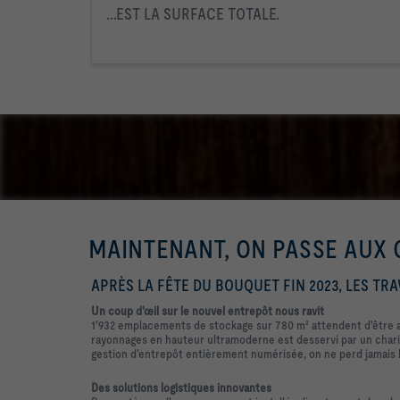
...EST LA SURFACE TOTALE.
MAINTENANT, ON PASSE AUX 
APRÈS LA FÊTE DU BOUQUET FIN 2023, LES TR
Un coup d'œil sur le nouvel entrepôt nous ravit
1'932 emplacements de stockage sur 780 m² attendent d'être 
rayonnages en hauteur ultramoderne est desservi par un chario
gestion d'entrepôt entièrement numérisée, on ne perd jamais 
Des solutions logistiques innovantes