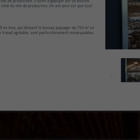
all de production. Il suffit d'appuyer sur un bouton
côté du site de production. On est ainsi sûr que tout
 en bois, qui divisent le bureau paysager de 750 m² en
e travail agréable, sont particulièrement remarquables
.