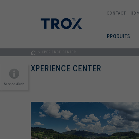
CONTACT
HO
PRODUITS
​XPERIENCE CENTER
Page
​XPERIENCE CENTER
d'accueil
Service d'aide