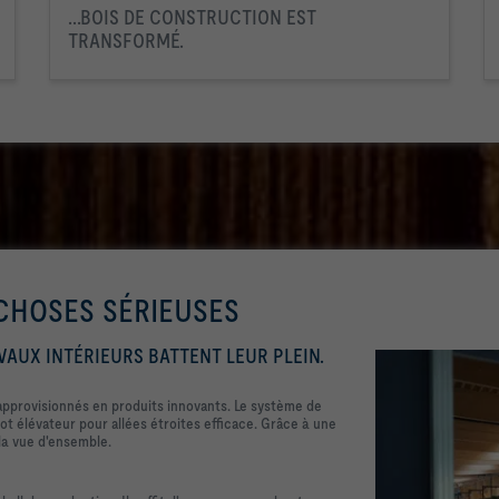
...BOIS DE CONSTRUCTION EST
TRANSFORMÉ.
CHOSES SÉRIEUSES
AVAUX INTÉRIEURS BATTENT LEUR PLEIN.
approvisionnés en produits innovants. Le système de
t élévateur pour allées étroites efficace. Grâce à une
la vue d'ensemble.