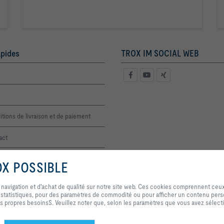
apides
TROX IM SOCIAL WEB
tions de livraison et de paiement
act
 de prix
OX POSSIBLE
En cliquant sur ce bouton, vous nous autorisez à vous offrir une expérience 
qualité sur notre site web. Ces cookies comprennent ceux qui sont nécessa
 navigation et d'achat de qualité sur notre site web. Ces cookies comprennent ceu
et au contrôle de nos services et applications, ainsi que ceux qui sont utili
ns statistiques, pour des paramètres de commodité ou pour afficher un contenu pers
statistiques, pour des paramètres de commodité ou pour afficher un conten
s propres besoinsS. Veuillez noter que, selon les paramètres que vous avez sélecti
décider quelles catégories vous souhaitez autoriser et vous pouvez ajuster le
données en fonction de vos propres besoinsS. Veuillez noter que, selon les
sélectionnés, toutes les fonctionnalités de la page peuvent ne pas être dis