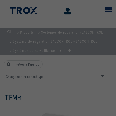
Produits
Systèmes de regulation/LABCONTROL
Page
Système de régulation LABCONTROL - LABCONTROL
d'accueil
Systèmes de surveillance
TFM-1
Retour à l'aperçu
Changement %{séries} type
TFM-1