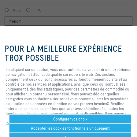
Mme
M.
En cliquant sur ce bouton, vous
nous autorisez à vous offrir une
POUR LA MEILLEURE EXPÉRIENCE
expérience de navigation et
d'achat de qualité sur notre site
TROX POSSIBLE
web. Ces cookies comprennent
ceux qui sont nécessaires au
J'accepte que mes données soient traitées conformément à la
En cliquant sur ce bouton, vous nous autorisez à vous offrir une expérience
fonctionnement du site et au
politique de protection des données TROX.
de navigation et d'achat de qualité sur notre site web. Ces cookies
contrôle de nos services et
comprennent ceux qui sont nécessaires au fonctionnement du site et au
Login
applications, ainsi que ceux qui
contrôle de nos services et applications, ainsi que ceux qui sont utilisés
sont utilisés uniquement à des fins
uniquement à des fins statistiques, pour des paramètres de commodité ou
statistiques, pour des paramètres
pour afficher un contenu personnalisé. Vous pouvez décider quelles
de commodité ou pour afficher un
catégories vous souhaitez autoriser et vous pouvez ajuster les paramètres
Home
Contacts
Imprint
Conditions de livraison et de paiement
contenu personnalisé. Vous
d'utilisation des données en fonction de vos propres besoinsS. Veuillez
pouvez décider quelles catégories
Confidentialité
Réserve
2026 © TROX HESCO Schweiz AG
noter que, selon les paramètres que vous avez sélectionnés, toutes les
vous souhaitez autoriser et vous
fonctionnalités de la page peuvent ne pas être disponibles. Vous pouvez
pouvez ajuster les paramètres
modifier votre sélection à tout moment.
d'utilisation des données en
Configurer vos choix
Confidentialité
fonction de vos propres besoinsS.
Accepter les cookies fonctionnels uniquement
Veuillez noter que, selon les
paramètres que vous avez