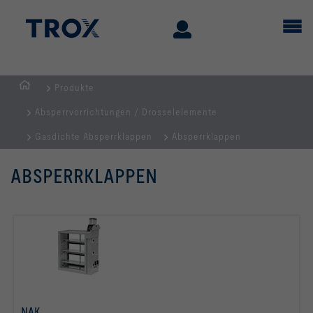
Produkte
Home
Absperrvorrichtungen / Drosselelemente
Gasdichte Absperrklappen
Absperrklappen
ABSPERRKLAPPEN
NAK