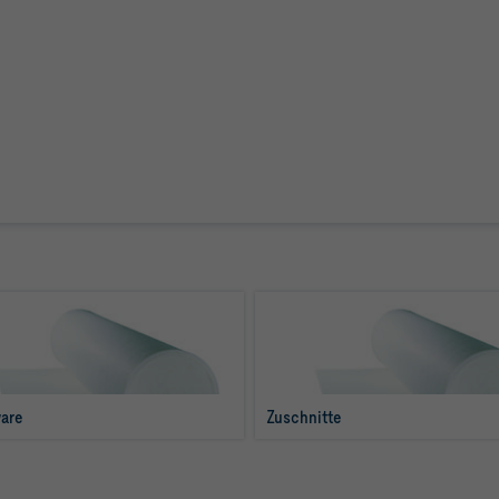
are
Zuschnitte