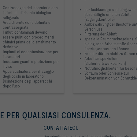
Contrassegno del laboratorio con
nur fachkundige und eingewie
il simbolo di rischio biologico
Beschäftigte erhalten Zutritt
raffigurato
(Zugangskontrolle)
Area di protezione definita e
Aufbewahrung der Biostoffe un
contrassegnata
Verschluss
I rifiuti contaminati devono
Filterung der Abluft
essere puliti con procedimenti
spezielle Raumdruckregelung, fa
chimici prima dello smaltimento
biologische Arbeitsstoffe über d
definitivo
übertragen werden können
Impianti di decontaminazione per
Fenster dürfen nicht zu öffnen 
i lavoratori
Arbeit an speziellen
Indossare guanti e protezione per
[Sicherheitswerkbänken]
il viso
Notrufmöglichkeiten für Beschä
Apparecchiatura per il lavaggio
Vorraum oder Schleuse zur
degli occhi in laboratorio
Dekontamination von Schutzkl
Disinfezione degli apparecchi
dopo l'uso
E PER QUALSIASI CONSULENZA.
CONTATTATECI.
Descriveteci le vostre esigenze specifiche o fissate 