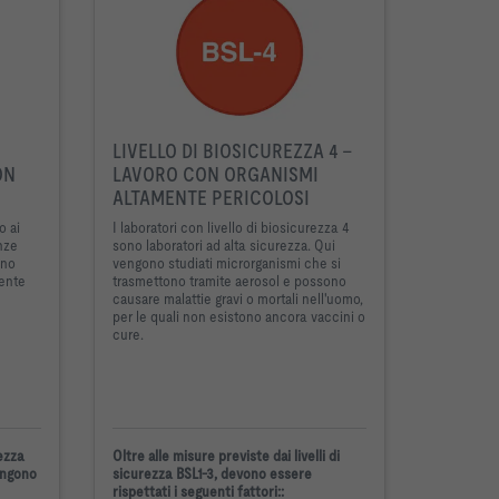
LIVELLO DI BIOSICUREZZA 4 -
ON
LAVORO CON ORGANISMI
ALTAMENTE PERICOLOSI
o ai
I laboratori con livello di biosicurezza 4
anze
sono laboratori ad alta sicurezza. Qui
ono
vengono studiati microrganismi che si
mente
trasmettono tramite aerosol e possono
causare malattie gravi o mortali nell'uomo,
per le quali non esistono ancora vaccini o
cure.
rezza
Oltre alle misure previste dai livelli di
iungono
sicurezza BSL1-3, devono essere
rispettati i seguenti fattori:
: