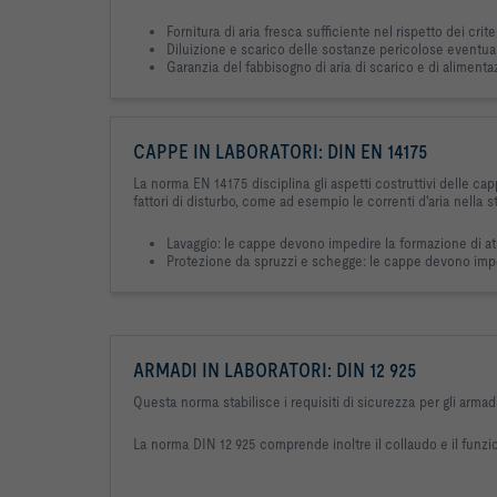
Fornitura di aria fresca sufficiente nel rispetto dei cr
Diluizione e scarico delle sostanze pericolose eventualme
Garanzia del fabbisogno di aria di scarico e di alimenta
CAPPE IN LABORATORI: DIN EN 14175
La norma EN 14175 disciplina gli aspetti costruttivi delle capp
fattori di disturbo, come ad esempio le correnti d'aria nella s
Lavaggio: le cappe devono impedire la formazione di atm
Protezione da spruzzi e schegge: le cappe devono imped
ARMADI IN LABORATORI: DIN 12 925
Questa norma stabilisce i requisiti di sicurezza per gli armad
La norma DIN 12 925 comprende inoltre il collaudo e il funzi