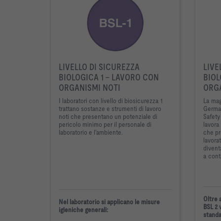
LIVELLO DI SICUREZZA
LIVE
BIOLOGICA 1 - LAVORO CON
BIOL
ORGANISMI NOTI
ORGA
I laboratori con livello di biosicurezza 1
La magg
trattano sostanze e strumenti di lavoro
German
noti che presentano un potenziale di
Safety 
pericolo minimo per il personale di
lavora
laboratorio e l'ambiente.
che pr
lavorat
divent
a cont
Oltre a
Nel laboratorio si applicano le misure
BSL 2 
igieniche generali:
standa