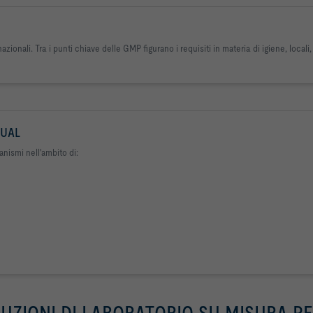
zionali. Tra i punti chiave delle GMP figurano i requisiti in materia di igiene, local
NUAL
anismi nell'ambito di:
SOLUZIONI DI LABORATORIO SU MISURA P