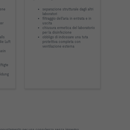
sene
separazione strutturale dagli altri
laboratori
filtraggio dell'aria in entrata e in
ter
uscita
chiusura ermetica del laboratorio
per la disinfezione
lls
obbligo di indossare una tuta
ie Luft
protettiva completa con
ventilazione esterna
sein
ftigte
eidung
un appuntamento per una consulenza senza impegno.