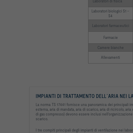
Laboratori di fisica	
Laboratori biologici S1 – 
S4
Laboratori farmaceutici
Farmacie
Camere bianche
Allevamenti
IMPIANTI DI TRATTAMENTO DELL´ARIA NEI LA
La norma TS 17441 fornisce una panoramica dei principali impia
esterna, aria di mandata, aria di scarico, aria di ricircolo, a
di gas compresso) devono essere inclusi nell'organizzazione co
scarico.
I tre compiti principali degli impianti di ventilazione nei labor