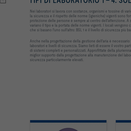
Nei laboratori si lavora con sostanze, organismi e tossine di vari
la sicurezza e il rispetto delle norme (igieniche) vigenti sono fo
protezione delle persone è sempre al centro dell'attenzione. A s
variano il tipo e la portata delle norme vigenti. I locali vengono cl
che si basano l'uno sull'altro: BSL 1 è il livello di sicurezza più ba
Anche nella progettazione della gestione dell'aria è necessario t
laboratori e livelli di sicurezza. Siamo lieti di essere il vostro par
di sistemi completi e personalizzati. Approfittate della plurienn
miglior supporto dalla progettazione alla manutenzione del laborat
sicurezza particolarmente elevati.