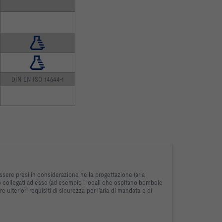
DIN EN ISO 14644-1
essere presi in considerazione nella progettazione (aria
io o collegati ad esso (ad esempio i locali che ospitano bombole
ulteriori requisiti di sicurezza per l'aria di mandata e di