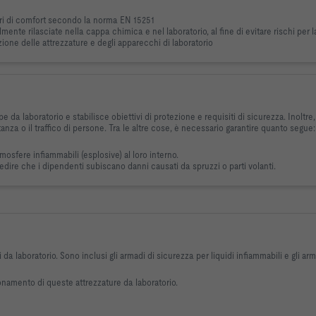
iteri di comfort secondo la norma EN 15251
nte rilasciate nella cappa chimica e nel laboratorio, al fine di evitare rischi per la 
zione delle attrezzature e degli apparecchi di laboratorio
e da laboratorio e stabilisce obiettivi di protezione e requisiti di sicurezza. Inoltr
tanza o il traffico di persone. Tra le altre cose, è necessario garantire quanto segue:
osfere infiammabili (esplosive) al loro interno.
ire che i dipendenti subiscano danni causati da spruzzi o parti volanti.
i da laboratorio. Sono inclusi gli armadi di sicurezza per liquidi infiammabili e gli 
onamento di queste attrezzature da laboratorio.