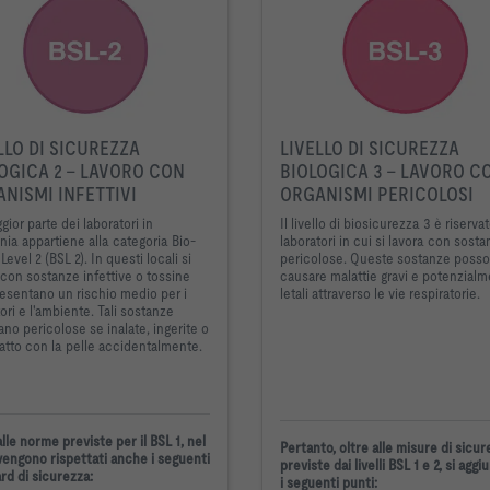
LLO DI SICUREZZA
LIVELLO DI SICUREZZA
OGICA 2 - LAVORO CON
BIOLOGICA 3 - LAVORO C
NISMI INFETTIVI
ORGANISMI PERICOLOSI
ior parte dei laboratori in
Il livello di biosicurezza 3 è riservat
ia appartiene alla categoria Bio-
laboratori in cui si lavora con sost
Level 2 (BSL 2). In questi locali si
pericolose. Queste sostanze poss
 con sostanze infettive o tossine
causare malattie gravi e potenzial
esentano un rischio medio per i
letali attraverso le vie respiratorie.
ori e l'ambiente. Tali sostanze
ano pericolose se inalate, ingerite o
atto con la pelle accidentalmente.
lle norme previste per il BSL 1, nel
Pertanto, oltre alle misure di sicu
vengono rispettati anche i seguenti
previste dai livelli BSL 1 e 2, si agg
rd di sicurezza:
i seguenti punti: