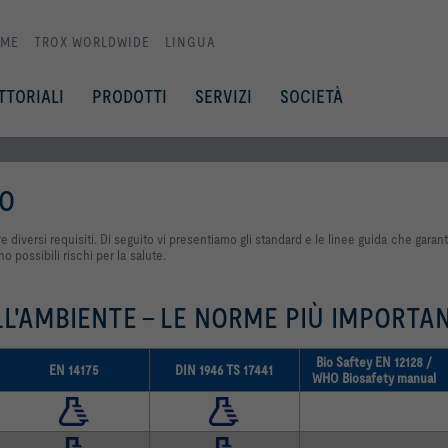
ME
TROX WORLDWIDE
LINGUA
TTORIALI
PRODOTTI
SERVIZI
SOCIETÀ
IO
 diversi requisiti. Di seguito vi presentiamo gli standard e le linee guida che garan
 possibili rischi per la salute.
L'AMBIENTE – LE NORME PIÙ IMPORTAN
Bio Saftey EN 12128 /
EN 14175
DIN 1946 TS 17441
WHO Biosafety manual