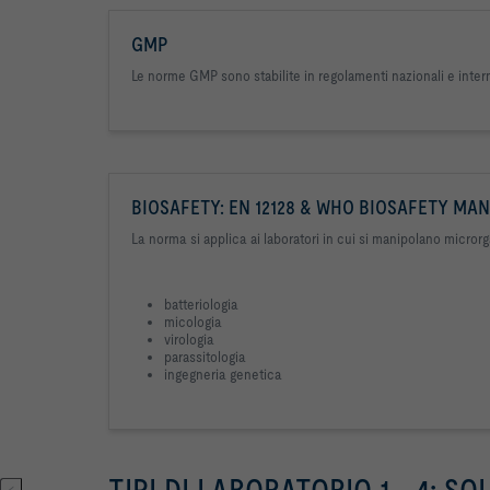
GMP
Le norme GMP sono stabilite in regolamenti nazionali e interna
BIOSAFETY: EN 12128 & WHO BIOSAFETY MA
La norma si applica ai laboratori in cui si manipolano microrg
batteriologia
micologia
virologia
parassitologia
ingegneria genetica
TIPI DI LABORATORIO 1 - 4: 
<