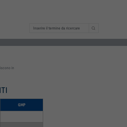
tiscono in
TI
GMP