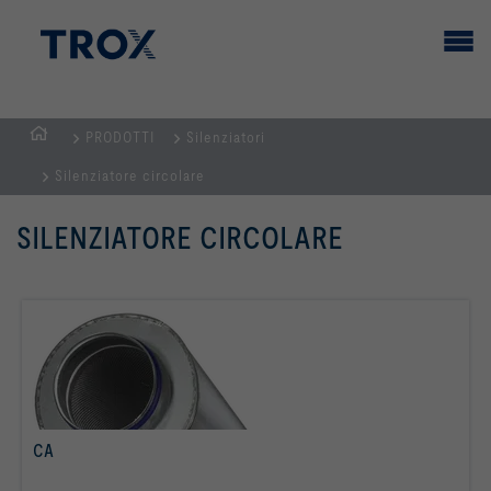
PRODOTTI
Silenziatori
Home
Silenziatore circolare
SILENZIATORE CIRCOLARE
CA
per saperne di più