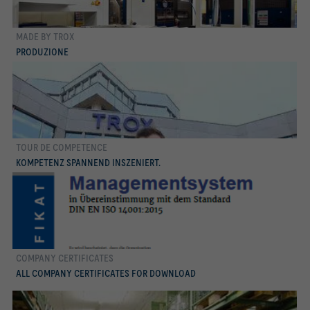
MADE BY TROX
di più
PRODUZIONE
TOUR DE COMPETENCE
KOMPETENZ SPANNEND INSZENIERT.
COMPANY CERTIFICATES
di più
ALL COMPANY CERTIFICATES FOR DOWNLOAD