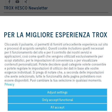
TROX HESCO Newsletter
Sig. ra
Sig.
Cliccando il pulsante, ci permetti
di fornirti un'eccellente esperienza
PER LA MIGLIORE ESPERIENZA TROX
sul sito e processi di acquisto
semplici. Questi cookie includono
quelli necessari per il
Cliccando il pulsante, ci permetti di fornirti un'eccellente esperienza sul sito
funzionamento del sito e per il
e processi di acquisto semplici. Questi cookie includono quelli necessari
controllo dei nostri servizi e
per il funzionamento del sito e per il controllo dei nostri servizi e
applicazioni, così come quelli che
applicazioni, così come quelli che vengono utilizzati esclusivamente per
vengono utilizzati esclusivamente
scopi statistici, per le impostazioni di convenienza o per visualizzare
Termini Legali
registro
per scopi statistici, per le
contenuti personalizzati. Potete decidere quali categorie volete consentire
impostazioni di convenienza o per
e potete regolare le impostazioni di utilizzo dei dati in base alle vostre
visualizzare contenuti
esigenze individuali. Si prega di notare che, a seconda delle impostazioni
personalizzati. Potete decidere
che avete selezionato, tutte le funzionalità della pagina potrebbero non
Home
Contatto
Stampa
Termini di consegna e di pagamento
quali categorie volete consentire e
essere disponibili. Puoi cambiare la tua selezione in qualsiasi momento.
potete regolare le impostazioni di
Privacy
Disclaimer
Privacy
2026 © TROX HESCO Schweiz AG
utilizzo dei dati in base alle vostre
esigenze individuali. Si prega di
Adjust settings
notare che, a seconda delle
Only accept functional
impostazioni che avete
selezionato, tutte le funzionalità
All accept
della pagina potrebbero non