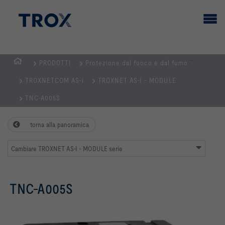
...
PRODOTTI
Protezione dal fuoco e dal fumo
Home
TROXNETCOM AS-i
TROXNET AS-I - MODULE
TNC-A005S
torna alla panoramica
Cambiare TROXNET AS-I - MODULE serie
TNC-A005S