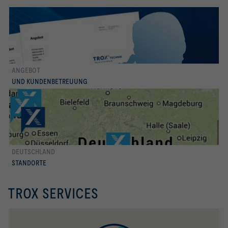
ANGEBOT
di più
UND KUNDENBETREUUNG
DEUTSCHLAND
di più
STANDORTE
TROX SERVICES