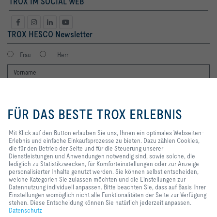
TROX IM SOCIAL WEB
TROX HESCO Newsletter
Frau
Herr
Mit Klick auf den Button erlauben
Sie uns, Ihnen ein optimales
FÜR DAS BESTE TROX ERLEBNIS
Webseiten-Erlebnis und einfache
Einkaufsprozesse zu bieten. Dazu
zählen Cookies, die für den
Mit Klick auf den Button erlauben Sie uns, Ihnen ein optimales Webseiten-
Betrieb der Seite und für die
Erlebnis und einfache Einkaufsprozesse zu bieten. Dazu zählen Cookies,
Ich möchte den Newsletter der TROX SE erhalten. Die Hinweise zum
Steuerung unserer
die für den Betrieb der Seite und für die Steuerung unserer
Datenschutz habe ich gelesen. Selbstverständlich können Sie sich
Dienstleistungen und
Dienstleistungen und Anwendungen notwendig sind, sowie solche, die
jederzeit problemlos vom Newsletter wieder abmelden. Am Ende eines
Anwendungen notwendig sind,
lediglich zu Statistikzwecken, für Komforteinstellungen oder zur Anzeige
jeden Newsletters finden Sie einen entsprechenden Abmeldelink.
sowie solche, die lediglich zu
personalisierter Inhalte genutzt werden. Sie können selbst entscheiden,
Statistikzwecken, für
welche Kategorien Sie zulassen möchten und die Einstellungen zur
Jetzt abonnieren
Komforteinstellungen oder zur
Datennutzung individuell anpassen. Bitte beachten Sie, dass auf Basis Ihrer
Anzeige personalisierter Inhalte
Einstellungen womöglich nicht alle Funktionalitäten der Seite zur Verfügung
genutzt werden. Sie können selbst
stehen. Diese Entscheidung können Sie natürlich jederzeit anpassen.
entscheiden, welche Kategorien
Datenschutz
Home
Kontakt
Impressum
AGB
AEB
Datenschutz
Disclaimer