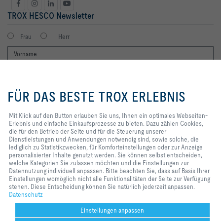
TROX HESCO Newsletter
Frau
Herr
Mit Klick auf den Button erlauben
Sie uns, Ihnen ein optimales
FÜR DAS BESTE TROX ERLEBNIS
Webseiten-Erlebnis und einfache
Einkaufsprozesse zu bieten. Dazu
zählen Cookies, die für den
Mit Klick auf den Button erlauben Sie uns, Ihnen ein optimales Webseiten-
Betrieb der Seite und für die
Erlebnis und einfache Einkaufsprozesse zu bieten. Dazu zählen Cookies,
Ich möchte den Newsletter der TROX SE erhalten. Die Hinweise zum
Steuerung unserer
die für den Betrieb der Seite und für die Steuerung unserer
Datenschutz habe ich gelesen. Selbstverständlich können Sie sich
Dienstleistungen und
Dienstleistungen und Anwendungen notwendig sind, sowie solche, die
jederzeit problemlos vom Newsletter wieder abmelden. Am Ende eines
Anwendungen notwendig sind,
lediglich zu Statistikzwecken, für Komforteinstellungen oder zur Anzeige
jeden Newsletters finden Sie einen entsprechenden Abmeldelink.
sowie solche, die lediglich zu
personalisierter Inhalte genutzt werden. Sie können selbst entscheiden,
Statistikzwecken, für
welche Kategorien Sie zulassen möchten und die Einstellungen zur
Jetzt abonnieren
Komforteinstellungen oder zur
Datennutzung individuell anpassen. Bitte beachten Sie, dass auf Basis Ihrer
Anzeige personalisierter Inhalte
Einstellungen womöglich nicht alle Funktionalitäten der Seite zur Verfügung
genutzt werden. Sie können selbst
stehen. Diese Entscheidung können Sie natürlich jederzeit anpassen.
entscheiden, welche Kategorien
Datenschutz
Home
Kontakt
Impressum
AGB
AEB
Datenschutz
Disclaimer
Sie zulassen möchten und die
Einstellungen zur Datennutzung
2026 © TROX HESCO Schweiz AG
Einstellungen anpassen
individuell anpassen. Bitte