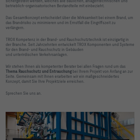
sichergestellt werden, welches alle
baulichen, anlagentechnischen und
betrieblich-organisatorischen Bestandteile mit einbezieht.
Das Gesamtkonzept entscheidet über die Wirksamkeit bei einem Brand, um
das Brandrisiko zu minimieren und im Ernstfall die Eingriffszeit zu
verlängern.
TROX Kompetenz in der Brand- und Rauchschutztechnik ist
einzigartig in
der Branche.
Seit Jahrzehnten entwickelt
TROX Komponenten
und Systeme
für den Brand- und Rauchschutz in Gebäuden
und
unterirdischen
Verkehrsanlagen.
Wir stehen Ihnen
als kompetenter Berater bei allen Fragen rund um das
Thema Rauchschutz und Entrauchung
bei Ihrem Projekt von Anfang an zur
Seite.
Gemeinsam mit Ihnen erarbeiten wir ein maßgeschneidertes
Konzept, damit Sie Ihre Projektziele erreichen.
Sprechen Sie uns an.