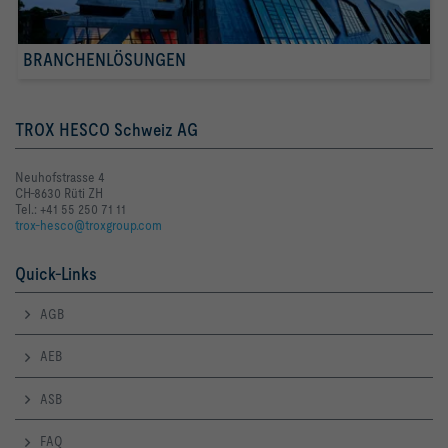
BRANCHENLÖSUNGEN
TROX HESCO Schweiz AG
Neuhofstrasse 4
CH-8630 Rüti ZH
Tel.: +41 55 250 71 11
trox-hesco@troxgroup.com
Quick-Links
AGB
AEB
ASB
FAQ