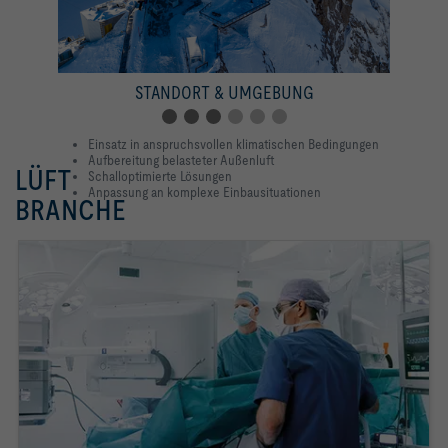
STANDORT & UMGEBUNG
Einsatz in anspruchsvollen klimatischen Bedingungen
Aufbereitung belasteter Außenluft
LÜFTUNGSLÖSUNGEN FÜR IHRE
Schalloptimierte Lösungen
Anpassung an komplexe Einbausituationen
BRANCHE