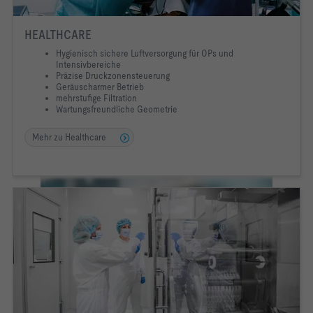
HEALTHCARE
HYGIENE & LUFTQUALITÄT
Hygienisch sichere Luftversorgung für OPs und
Intensivbereiche
Präzise Druckzonensteuerung
Mehrstufige Filtration
Geräuscharmer Betrieb
Ausschluss von Stoffübertragung
mehrstufige Filtration
Präzise Druckhaltung
Wartungsfreundliche Geometrie
Thermische Luftaufbereitung
Mehr zu Healthcare