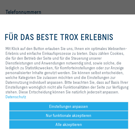
Telefonnummern
Zentrale
+41 55 250 71 11
Mit Klick auf den Button erlauben
Sie uns, Ihnen ein optimales
FÜR DAS BESTE TROX ERLEBNIS
Webseiten-Erlebnis und einfache
TROX IM SOCIAL WEB
Einkaufsprozesse zu bieten. Dazu
zählen Cookies, die für den
Mit Klick auf den Button erlauben Sie uns, Ihnen ein optimales Webseiten-
Betrieb der Seite und für die
Erlebnis und einfache Einkaufsprozesse zu bieten. Dazu zählen Cookies,
Steuerung unserer
die für den Betrieb der Seite und für die Steuerung unserer
TROX HESCO Newsletter
Dienstleistungen und
Dienstleistungen und Anwendungen notwendig sind, sowie solche, die
Anwendungen notwendig sind,
lediglich zu Statistikzwecken, für Komforteinstellungen oder zur Anzeige
sowie solche, die lediglich zu
personalisierter Inhalte genutzt werden. Sie können selbst entscheiden,
Frau
Herr
Statistikzwecken, für
welche Kategorien Sie zulassen möchten und die Einstellungen zur
Komforteinstellungen oder zur
Datennutzung individuell anpassen. Bitte beachten Sie, dass auf Basis Ihrer
Anzeige personalisierter Inhalte
Einstellungen womöglich nicht alle Funktionalitäten der Seite zur Verfügung
genutzt werden. Sie können selbst
stehen. Diese Entscheidung können Sie natürlich jederzeit anpassen.
entscheiden, welche Kategorien
Datenschutz
Sie zulassen möchten und die
Einstellungen zur Datennutzung
Einstellungen anpassen
individuell anpassen. Bitte
Nur funktionale akzeptieren
beachten Sie, dass auf Basis Ihrer
Einstellungen womöglich nicht alle
Alle akzeptieren
Funktionalitäten der Seite zur
Verfügung stehen. Diese
Help Desk
Weitere
drucken
Cookie-Einstellungen
merken
teilen
Kontakt
PDF
Ich möchte den Newsletter der TROX SE erhalten. Die Hinweise zum
https://ww
ht