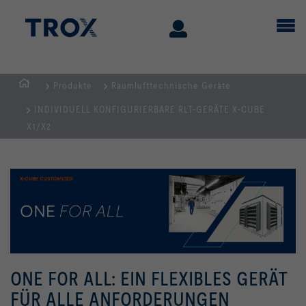
Produkte
Raumlufttechnische Geräte
Home
INDIVIDUELL KONFIGURIERBARE RLT-GERÄTE X-CUBE
X1/X2
ONE FOR ALL: EIN FLEXIBLES GERÄT
FÜR ALLE ANFORDERUNGEN