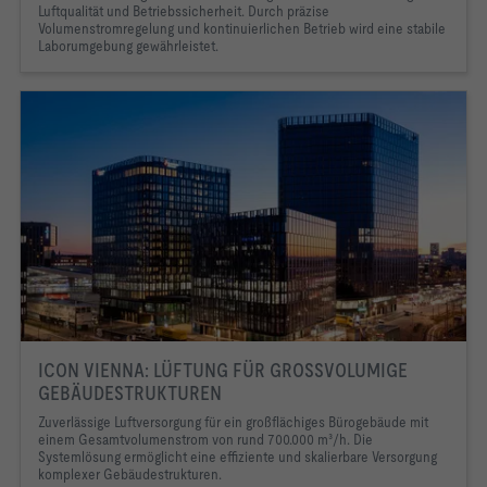
Luftqualität und Betriebssicherheit. Durch präzise
Volumenstromregelung und kontinuierlichen Betrieb wird eine stabile
Laborumgebung gewährleistet.
ICON VIENNA: LÜFTUNG FÜR GROSSVOLUMIGE
GEBÄUDESTRUKTUREN
Zuverlässige Luftversorgung für ein großflächiges Bürogebäude mit
einem Gesamtvolumenstrom von rund 700.000 m³/h. Die
Systemlösung ermöglicht eine effiziente und skalierbare Versorgung
komplexer Gebäudestrukturen.