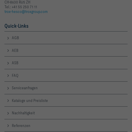
CH-8630 Rüti ZH
Tel.: +41 55 250 71 11
trox-hesco@troxgroup.com
Quick-Links
AGB
AEB
ASB
FAQ
Serviceanfragen
Kataloge und Preisliste
Nachhaltigkeit
Referenzen