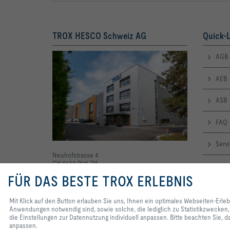
TROX HESCO Schweiz AG
Quick-L
AGB
AEB
ASB
FAQ
Serv
Neuhofstrasse 4
CH-8630 Rüti ZH
Katal
Tel.: +41 55 250 71 11
FÜR DAS BESTE TROX ERLEBNIS
trox-hesco@troxgroup.com
Nachh
Mit Klick auf den Button erlauben Sie uns, Ihnen ein optimales Webseiten-Erle
Anwendungen notwendig sind, sowie solche, die lediglich zu Statistikzwecken,
Refe
die Einstellungen zur Datennutzung individuell anpassen. Bitte beachten Sie, da
anpassen.