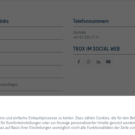
inks
Telefonnummern
Zentrale
+41 55 250 71 11
TROX IM SOCIAL WEB
iceanfragen
oge und Preisliste
altigkeit
Mit Klick auf den Button erlauben Sie uns, Ihnen ein optimales Webseiten-Er
Einkaufsprozesse zu bieten. Dazu zählen Cookies, die für den Betrieb der Se
bnis und einfache Einkaufsprozesse zu bieten. Dazu zählen Cookies, die für den Be
unserer Dienstleistungen und Anwendungen notwendig sind, sowie solche, di
 für Komforteinstellungen oder zur Anzeige personalisierter Inhalte genutzt werd
renzen
Statistikzwecken, für Komforteinstellungen oder zur Anzeige personalisierter
ss auf Basis Ihrer Einstellungen womöglich nicht alle Funktionalitäten der Seite z
können selbst entscheiden, welche Kategorien Sie zulassen möchten und di
Datennutzung individuell anpassen. Bitte beachten Sie, dass auf Basis Ihrer