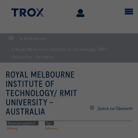
Referenzen
Home
Royal Melbourne Institute of Technology/ RMIT
University - Australia
ROYAL MELBOURNE
INSTITUTE OF
TECHNOLOGY/ RMIT
UNIVERSITY -
Zurück zur Übersicht
AUSTRALIA
Anwendungsgebiet
Typ
Bildung
Referenz