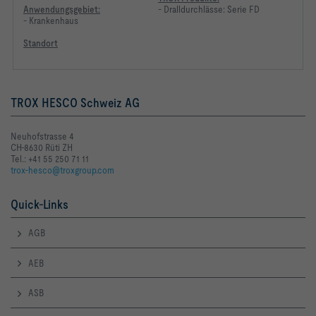
Anwendungsgebiet:
- Dralldurchlässe: Serie FD
- Krankenhaus
Standort
TROX HESCO Schweiz AG
Neuhofstrasse 4
CH-8630 Rüti ZH
Tel.: +41 55 250 71 11
trox-hesco@troxgroup.com
Quick-Links
AGB
AEB
ASB