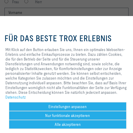
Frau
Herr
Mit Klick auf den Button erlauben
Sie uns, Ihnen ein optimales
FÜR DAS BESTE TROX ERLEBNIS
Webseiten-Erlebnis und einfache
Einkaufsprozesse zu bieten. Dazu
zählen Cookies, die für den
Mit Klick auf den Button erlauben Sie uns, Ihnen ein optimales Webseiten-
Betrieb der Seite und für die
Erlebnis und einfache Einkaufsprozesse zu bieten. Dazu zählen Cookies,
Ich möchte den Newsletter der TROX SE erhalten. Die Hinweise zum
Steuerung unserer
die für den Betrieb der Seite und für die Steuerung unserer
Datenschutz habe ich gelesen. Selbstverständlich können Sie sich
Dienstleistungen und
Dienstleistungen und Anwendungen notwendig sind, sowie solche, die
jederzeit problemlos vom Newsletter wieder abmelden. Am Ende eines
Anwendungen notwendig sind,
lediglich zu Statistikzwecken, für Komforteinstellungen oder zur Anzeige
jeden Newsletters finden Sie einen entsprechenden Abmeldelink.
sowie solche, die lediglich zu
personalisierter Inhalte genutzt werden. Sie können selbst entscheiden,
Statistikzwecken, für
welche Kategorien Sie zulassen möchten und die Einstellungen zur
Jetzt abonnieren
Komforteinstellungen oder zur
Datennutzung individuell anpassen. Bitte beachten Sie, dass auf Basis Ihrer
Anzeige personalisierter Inhalte
Einstellungen womöglich nicht alle Funktionalitäten der Seite zur Verfügung
genutzt werden. Sie können selbst
stehen. Diese Entscheidung können Sie natürlich jederzeit anpassen.
entscheiden, welche Kategorien
Datenschutz
Home
Kontakt
Impressum
AGB
AEB
Datenschutz
Disclaimer
Sie zulassen möchten und die
2026 © TROX HESCO Schweiz AG
Einstellungen zur Datennutzung
Einstellungen anpassen
individuell anpassen. Bitte
Nur funktionale akzeptieren
beachten Sie, dass auf Basis Ihrer
Einstellungen womöglich nicht alle
Alle akzeptieren
Funktionalitäten der Seite zur
Verfügung stehen. Diese
Help Desk
Weitere
drucken
Cookie-Einstellungen
merken
teilen
Kontakt
PDF