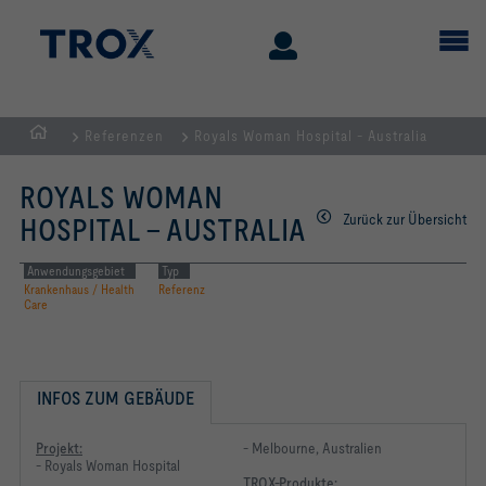
Referenzen
Royals Woman Hospital - Australia
Home
ROYALS WOMAN
Zurück zur Übersicht
HOSPITAL - AUSTRALIA
Anwendungsgebiet
Typ
Krankenhaus / Health
Referenz
Care
INFOS ZUM GEBÄUDE
Projekt:
- Melbourne, Australien
- Royals Woman Hospital
TROX-Produkte: