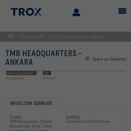
Referenzen
TMB Headquarters - Ankara
Home
TMB HEADQUARTERS -
Zurück zur Übersicht
ANKARA
Anwendungsgebiet
Typ
Bürogebäude
Referenz
INFOS ZUM GEBÄUDE
Projekt:
Zertifikat:
TMB Headquarters (Türkiey
vorzertifiziert LEED Platinum
Müteahhidler Birliği Turkish
Contractors Association