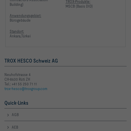
TROX-Produkte:
Building)
MSCB (Basis DID)
Anwendungsgebiet:
Bürogebäude
Standort:
Ankara,Türkei
TROX HESCO Schweiz AG
Neuhofstrasse 4
CH-8630 Rüti ZH
Tel.: +41 55 250 71 11
trox-hesco@troxgroup.com
Quick-Links
AGB
AEB