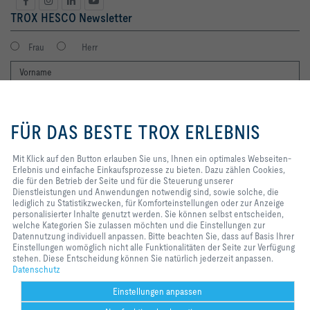
TROX HESCO Newsletter
Frau
Herr
Mit Klick auf den Button erlauben
Sie uns, Ihnen ein optimales
FÜR DAS BESTE TROX ERLEBNIS
Webseiten-Erlebnis und einfache
Einkaufsprozesse zu bieten. Dazu
zählen Cookies, die für den
Mit Klick auf den Button erlauben Sie uns, Ihnen ein optimales Webseiten-
Betrieb der Seite und für die
Erlebnis und einfache Einkaufsprozesse zu bieten. Dazu zählen Cookies,
Ich möchte den Newsletter der TROX SE erhalten. Die Hinweise zum
Steuerung unserer
die für den Betrieb der Seite und für die Steuerung unserer
Datenschutz habe ich gelesen. Selbstverständlich können Sie sich
Dienstleistungen und
Dienstleistungen und Anwendungen notwendig sind, sowie solche, die
jederzeit problemlos vom Newsletter wieder abmelden. Am Ende eines
Anwendungen notwendig sind,
lediglich zu Statistikzwecken, für Komforteinstellungen oder zur Anzeige
jeden Newsletters finden Sie einen entsprechenden Abmeldelink.
sowie solche, die lediglich zu
personalisierter Inhalte genutzt werden. Sie können selbst entscheiden,
Statistikzwecken, für
welche Kategorien Sie zulassen möchten und die Einstellungen zur
Jetzt abonnieren
Komforteinstellungen oder zur
Datennutzung individuell anpassen. Bitte beachten Sie, dass auf Basis Ihrer
Anzeige personalisierter Inhalte
Einstellungen womöglich nicht alle Funktionalitäten der Seite zur Verfügung
genutzt werden. Sie können selbst
stehen. Diese Entscheidung können Sie natürlich jederzeit anpassen.
entscheiden, welche Kategorien
Datenschutz
Home
Kontakt
Impressum
AGB
AEB
Datenschutz
Disclaimer
Sie zulassen möchten und die
2026 © TROX HESCO Schweiz AG
Einstellungen zur Datennutzung
Einstellungen anpassen
individuell anpassen. Bitte