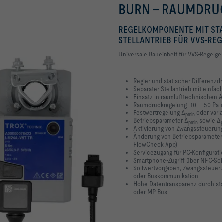
BURN - RAUMDRU
REGELKOMPONENTE MIT ST
STELLANTRIEB FÜR VVS-R
Universale Baueinheit für VVS-Regelge
Regler und statischer Differenz
Separater Stellantrieb mit einfa
Einsatz in raumlufttechnischen A
Raumdruckregelung -10 – -50 Pa o
Festwertregelung Δ
oder vari
pmin
Betriebsparameter Δ
sowie Δ
pmin
Aktivierung von Zwangssteuerun
Änderung von Betriebsparameter
FlowCheck App)
Servicezugang für PC-Konfigurat
Smartphone-Zugriff über NFC-Sch
Sollwertvorgaben, Zwangssteuer
oder Buskommunikation
Hohe Datentransparenz durch s
oder MP-Bus