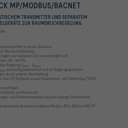
CK MP/MODBUS/BACNET
ATISCHEM TRANSMITTER UND SEPARATEM
EGELGERÄTE ZUR RAUMDRUCKREGELUNG
räte
drucktransmitter in einem Gehäuse
cher Steckerverbindung
nlagen, bei sauberer und verunreinigter Luft
der +10 – +50 Pa
able Regelung Δ
– Δ
pmin
pmax
werkseitig parametriert und im Regler gespeichert
pmax
gen durch externe Beschaltung
n über PC-Software sowie Smartphone- und Tablet-App (TROX
ionssoftware
nittstelle und Bluetooth
ungen und Parameteranpassung über analoge Schnittstelle
tandardisierte Buskommunikation Modbus RTU, BACnet MS/TP