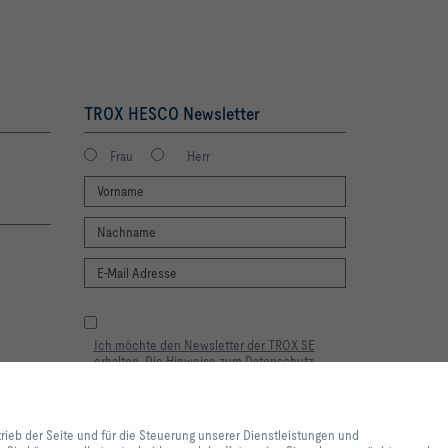
TROX HESCO Newsletter
Frau
Herr
Ich möchte den Newsletter der TROX SE
erhalten. Die Hinweise zum Datenschutz
habe ich gelesen. Selbstverständlich können
Sie sich jederzeit problemlos vom Newsletter
wieder abmelden. Am Ende eines jeden
lebnis und einfache
Newsletters finden Sie einen
ite und für die Steuerung
trieb der Seite und für die Steuerung unserer Dienstleistungen und
entsprechenden Abmeldelink.
e lediglich zu