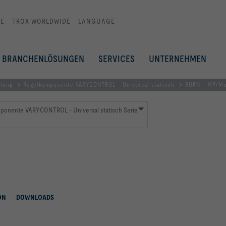
E
TROX WORLDWIDE
LANGUAGE
BRANCHENLÖSUNGEN
SERVICES
UNTERNEHMEN
elung
Regelkomponente VARYCONTROL - Universal statisch
BURN - MP/M
ponente VARYCONTROL - Universal statisch Serie
n
ON
DOWNLOADS