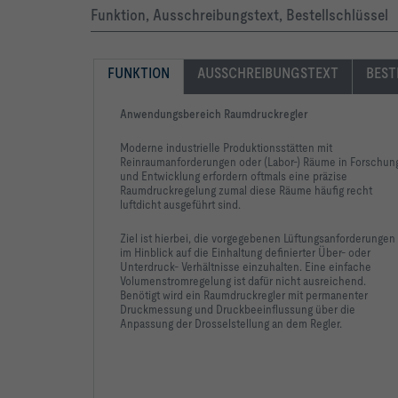
Funktion, Ausschreibungstext, Bestellschlüssel
FUNKTION
AUSSCHREIBUNGSTEXT
BEST
Anwendungsbereich Raumdruckregler
Moderne industrielle Produktionsstätten mit
Reinraumanforderungen oder (Labor-) Räume in Forschun
und Entwicklung erfordern oftmals eine präzise
Raumdruckregelung zumal diese Räume häufig recht
luftdicht ausgeführt sind.
Ziel ist hierbei, die vorgegebenen Lüftungsanforderungen
im Hinblick auf die Einhaltung definierter Über- oder
Unterdruck- Verhältnisse einzuhalten. Eine einfache
Volumenstromregelung ist dafür nicht ausreichend.
Benötigt wird ein Raumdruckregler mit permanenter
Druckmessung und Druckbeeinflussung über die
Anpassung der Drosselstellung an dem Regler.