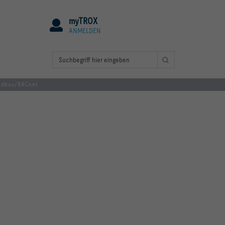
myTROX
ANMELDEN
odbus/BACnet