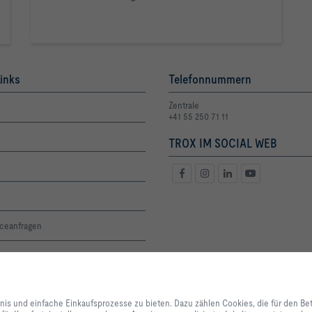
inks
Telefonnummern
Zentrale
+41 55 250 71 11
TROX IM SOCIAL WEB
iceanfragen
oge und Preisliste
altigkeit
Mit Klick auf den Button erlauben Sie uns, Ihnen ein optimales Webseiten-Er
Einkaufsprozesse zu bieten. Dazu zählen Cookies, die für den Betrieb der Se
bnis und einfache Einkaufsprozesse zu bieten. Dazu zählen Cookies, die für den Be
unserer Dienstleistungen und Anwendungen notwendig sind, sowie solche, di