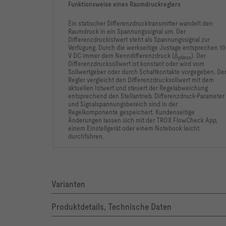
Funktionsweise eines Raumdruckreglers
Ein statischer Differenzdrucktransmitter wandelt den
Raumdruck in ein Spannungssignal um. Der
Differenzdruckistwert steht als Spannungssignal zur
Verfügung. Durch die werkseitige Justage entsprechen 10
V DC immer dem Nenndifferenzdruck (Δ
). Der
pNenn
Differenzdrucksollwert ist konstant oder wird vom
Sollwertgeber oder durch Schaltkontakte vorgegeben. De
Regler vergleicht den Differenzdrucksollwert mit dem
aktuellen Istwert und steuert der Regelabweichung
entsprechend den Stellantrieb. Differenzdruck-Parameter
und Signalspannungsbereich sind in der
Regelkomponente gespeichert. Kundenseitige
Änderungen lassen sich mit der TROX FlowCheck App,
einem Einstellgerät oder einem Notebook leicht
durchführen.
Varianten
Produktdetails, Technische Daten