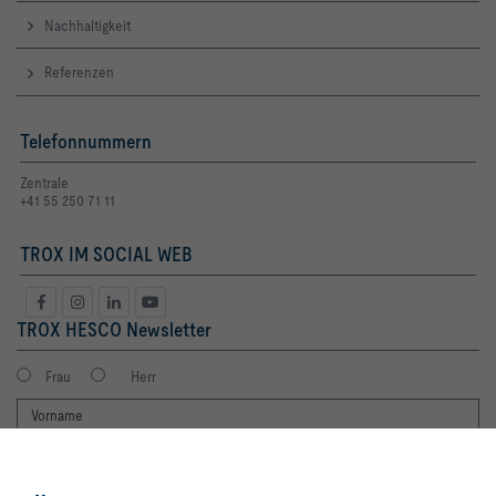
Nachhaltigkeit
Referenzen
Telefonnummern
Zentrale
+41 55 250 71 11
TROX IM SOCIAL WEB
TROX HESCO Newsletter
Frau
Herr
Mit Klick auf den Button erlauben