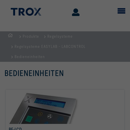
Produkte
Regelsysteme
Home
Regelsysteme EASYLAB - LABCONTROL
Bedieneinheiten
BEDIENEINHEITEN
BE-LCD