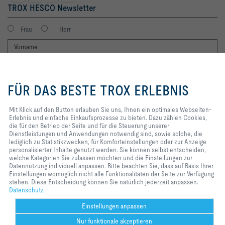
TROX HESCO Newsletter
Frau
Herr
Mit Klick auf den Button erlauben
Sie uns, Ihnen ein optimales
FÜR DAS BESTE TROX ERLEBNIS
Webseiten-Erlebnis und einfache
Einkaufsprozesse zu bieten. Dazu
zählen Cookies, die für den
Mit Klick auf den Button erlauben Sie uns, Ihnen ein optimales Webseiten-
Betrieb der Seite und für die
Erlebnis und einfache Einkaufsprozesse zu bieten. Dazu zählen Cookies,
Ich möchte den Newsletter der TROX SE erhalten. Die Hinweise zum
Steuerung unserer
die für den Betrieb der Seite und für die Steuerung unserer
Datenschutz habe ich gelesen. Selbstverständlich können Sie sich
Dienstleistungen und
Dienstleistungen und Anwendungen notwendig sind, sowie solche, die
jederzeit problemlos vom Newsletter wieder abmelden. Am Ende eines
Anwendungen notwendig sind,
lediglich zu Statistikzwecken, für Komforteinstellungen oder zur Anzeige
jeden Newsletters finden Sie einen entsprechenden Abmeldelink.
sowie solche, die lediglich zu
personalisierter Inhalte genutzt werden. Sie können selbst entscheiden,
Statistikzwecken, für
welche Kategorien Sie zulassen möchten und die Einstellungen zur
Jetzt abonnieren
Komforteinstellungen oder zur
Datennutzung individuell anpassen. Bitte beachten Sie, dass auf Basis Ihrer
Anzeige personalisierter Inhalte
Einstellungen womöglich nicht alle Funktionalitäten der Seite zur Verfügung
genutzt werden. Sie können selbst
stehen. Diese Entscheidung können Sie natürlich jederzeit anpassen.
entscheiden, welche Kategorien
Datenschutz
Home
Kontakt
Impressum
AGB
AEB
Datenschutz
Disclaimer
Sie zulassen möchten und die
Einstellungen zur Datennutzung
2026 © TROX HESCO Schweiz AG
Einstellungen anpassen
individuell anpassen. Bitte
Nur funktionale akzeptieren
beachten Sie, dass auf Basis Ihrer