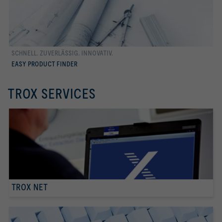
SCHNELL. ZUVERLÄSSIG. INNOVATIV.
mehr erfahren
EASY PRODUCT FINDER
TROX SERVICES
TROX NET