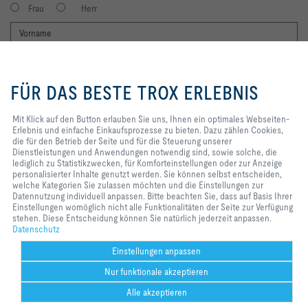
Frau
Herr
Mit Klick auf den Button erlauben
Sie uns, Ihnen ein optimales
FÜR DAS BESTE TROX ERLEBNIS
Webseiten-Erlebnis und einfache
Einkaufsprozesse zu bieten. Dazu
zählen Cookies, die für den
Mit Klick auf den Button erlauben Sie uns, Ihnen ein optimales Webseiten-
Betrieb der Seite und für die
Erlebnis und einfache Einkaufsprozesse zu bieten. Dazu zählen Cookies,
Ich möchte den Newsletter der TROX SE erhalten. Die Hinweise zum
Steuerung unserer
die für den Betrieb der Seite und für die Steuerung unserer
Datenschutz habe ich gelesen. Selbstverständlich können Sie sich
Dienstleistungen und
Dienstleistungen und Anwendungen notwendig sind, sowie solche, die
jederzeit problemlos vom Newsletter wieder abmelden. Am Ende eines
Anwendungen notwendig sind,
lediglich zu Statistikzwecken, für Komforteinstellungen oder zur Anzeige
jeden Newsletters finden Sie einen entsprechenden Abmeldelink.
sowie solche, die lediglich zu
personalisierter Inhalte genutzt werden. Sie können selbst entscheiden,
Statistikzwecken, für
welche Kategorien Sie zulassen möchten und die Einstellungen zur
Jetzt abonnieren
Komforteinstellungen oder zur
Datennutzung individuell anpassen. Bitte beachten Sie, dass auf Basis Ihrer
Anzeige personalisierter Inhalte
Einstellungen womöglich nicht alle Funktionalitäten der Seite zur Verfügung
genutzt werden. Sie können selbst
stehen. Diese Entscheidung können Sie natürlich jederzeit anpassen.
entscheiden, welche Kategorien
Datenschutz
Home
Kontakt
Impressum
AGB
AEB
Datenschutz
Disclaimer
Sie zulassen möchten und die
2026 © TROX HESCO Schweiz AG
Einstellungen zur Datennutzung
Einstellungen anpassen
individuell anpassen. Bitte
Nur funktionale akzeptieren
beachten Sie, dass auf Basis Ihrer
Einstellungen womöglich nicht alle
Alle akzeptieren
Funktionalitäten der Seite zur
Verfügung stehen. Diese
Help Desk
Weitere
drucken
Cookie-Einstellungen
merken
teilen
Kontakt
PDF