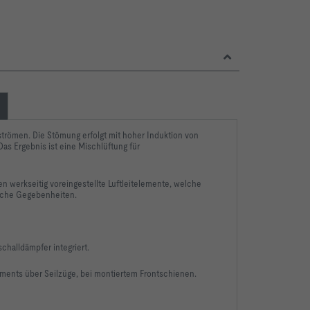
 strömen. Die Stömung erfolgt mit hoher Induktion von
as Ergebnis ist eine Mischlüftung für
werkseitig voreingestellte Luftleitelemente, welche
liche Gegebenheiten.
challdämpfer integriert.
ements über Seilzüge, bei montiertem Frontschienen.