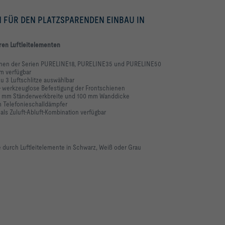
N FÜR DEN PLATZSPARENDEN EINBAU IN
ren Luftleitelementen
ienen der Serien PURELINE18, PURELINE35 und PURELINE50
m verfügbar
zu 3 Luftschlitze auswählbar
- werkzeuglose Befestigung der Frontschienen
50 mm Ständerwerkbreite und 100 mm Wanddicke
m Telefonieschalldämpfer
 als Zuluft-Abluft-Kombination verfügbar
durch Luftleitelemente in Schwarz, Weiß oder Grau