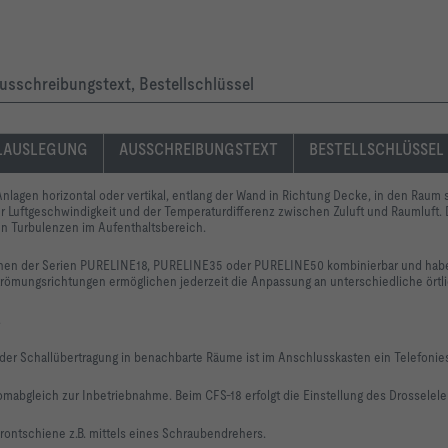
usschreibungstext, Bestellschlüssel
LAUSLEGUNG
AUSSCHREIBUNGSTEXT
BESTELLSCHLÜSSEL
Anlagen horizontal oder vertikal, entlang der Wand in Richtung Decke, in den Raum
 Luftgeschwindigkeit und der Temperaturdifferenz zwischen Zuluft und Raumluft. D
en Turbulenzen im Aufenthaltsbereich.
enen der Serien PURELINE18, PURELINE35 oder PURELINE50 kombinierbar und haben 
Strömungsrichtungen ermöglichen jederzeit die Anpassung an unterschiedliche ört
.
r Schallübertragung in benachbarte Räume ist im Anschlusskasten ein Telefonies
omabgleich zur Inbetriebnahme. Beim CFS-18 erfolgt die Einstellung des Drosselel
Frontschiene z.B. mittels eines Schraubendrehers.