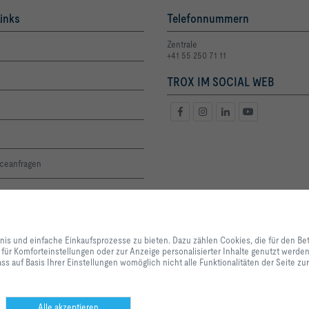
inks
Telefonnummern
Zentrale
+41 55 250 71 11
TROX IM SOCIAL WEB
iceanfragen
oge und Preisliste
altigkeit
Mit Klick auf den Button erlauben Sie uns, Ihnen ein optimales Webseiten-Er
Einkaufsprozesse zu bieten. Dazu zählen Cookies, die für den Betrieb der Se
bnis und einfache Einkaufsprozesse zu bieten. Dazu zählen Cookies, die für den Be
unserer Dienstleistungen und Anwendungen notwendig sind, sowie solche, di
 für Komforteinstellungen oder zur Anzeige personalisierter Inhalte genutzt werd
renzen
Statistikzwecken, für Komforteinstellungen oder zur Anzeige personalisierter
ss auf Basis Ihrer Einstellungen womöglich nicht alle Funktionalitäten der Seite z
können selbst entscheiden, welche Kategorien Sie zulassen möchten und di
Datennutzung individuell anpassen. Bitte beachten Sie, dass auf Basis Ihrer
alle Funktionalitäten der Seite zur Verfügung stehen. Diese Entscheidung kön
anpassen.
Alle akzeptieren