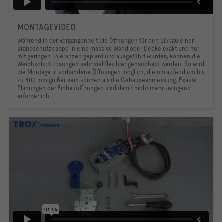
MONTAGEVIDEO
Während in der Vergangenheit die Öffnungen für den Einbau einer
Brandschutzklappe in eine massive Wand oder Decke exakt und nur
mit geringen Toleranzen geplant und ausgeführt wurden, können die
Weichschott-Lösungen sehr viel flexibler gehandhabt werden. So wird
die Montage in vorhandene Öffnungen möglich, die umlaufend um bis
zu 400 mm größer sein können als die Gehäuseabmessung. Exakte
Planungen der Einbauöffnungen sind damit nicht mehr zwingend
erforderlich