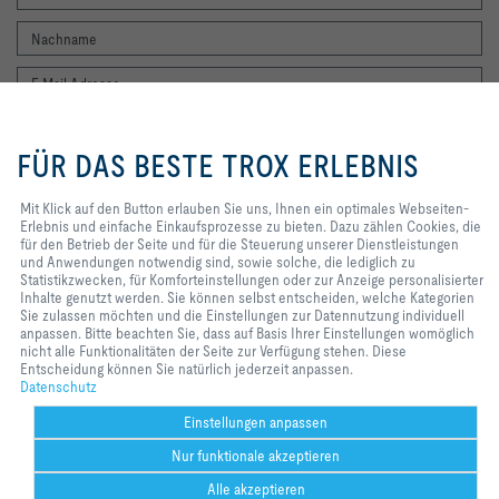
Mit Klick auf den Button erlauben
Sie uns, Ihnen ein optimales
FÜR DAS BESTE TROX ERLEBNIS
Ich möchte den Newsletter der TROX SE erhalten. Die Hinweise zum
Webseiten-Erlebnis und einfache
Datenschutz habe ich gelesen. Selbstverständlich können Sie sich
Einkaufsprozesse zu bieten. Dazu
jederzeit problemlos vom Newsletter wieder abmelden. Am Ende eines
zählen Cookies, die für den Betrieb
Mit Klick auf den Button erlauben Sie uns, Ihnen ein optimales Webseiten-
jeden Newsletters finden Sie einen entsprechenden Abmeldelink.
der Seite und für die Steuerung
Erlebnis und einfache Einkaufsprozesse zu bieten. Dazu zählen Cookies, die
Jetzt abonnieren
unserer Dienstleistungen und
für den Betrieb der Seite und für die Steuerung unserer Dienstleistungen
Anwendungen notwendig sind,
und Anwendungen notwendig sind, sowie solche, die lediglich zu
sowie solche, die lediglich zu
Statistikzwecken, für Komforteinstellungen oder zur Anzeige personalisierter
Statistikzwecken, für
Inhalte genutzt werden. Sie können selbst entscheiden, welche Kategorien
Home
Kontakt
Impressum
AGB
AEB
Datenschutz
Disclaimer
Komforteinstellungen oder zur
Sie zulassen möchten und die Einstellungen zur Datennutzung individuell
Anzeige personalisierter Inhalte
anpassen. Bitte beachten Sie, dass auf Basis Ihrer Einstellungen womöglich
2026 © TROX HESCO Schweiz AG
genutzt werden. Sie können selbst
nicht alle Funktionalitäten der Seite zur Verfügung stehen. Diese
entscheiden, welche Kategorien
Entscheidung können Sie natürlich jederzeit anpassen.
Sie zulassen möchten und die
Datenschutz
Einstellungen zur Datennutzung
individuell anpassen. Bitte
Einstellungen anpassen
beachten Sie, dass auf Basis Ihrer
Nur funktionale akzeptieren
Einstellungen womöglich nicht alle
Funktionalitäten der Seite zur
Alle akzeptieren
Verfügung stehen. Diese