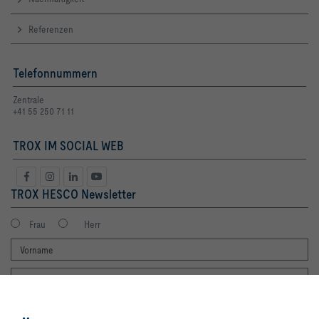
Referenzen
Telefonnummern
Zentrale
+41 55 250 71 11
TROX IM SOCIAL WEB
TROX HESCO Newsletter
Frau
Herr
Mit Klick auf den Button erlauben