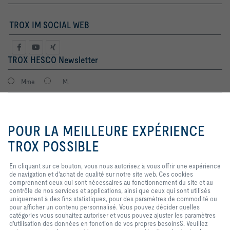
TROX IM SOCIAL WEB
TROX HESCO Newsletter
Mme
M.
En cliquant sur ce bouton, vous
nous autorisez à vous offrir une
POUR LA MEILLEURE EXPÉRIENCE
expérience de navigation et
d'achat de qualité sur notre site
TROX POSSIBLE
web. Ces cookies comprennent
ceux qui sont nécessaires au
En cliquant sur ce bouton, vous nous autorisez à vous offrir une expérience
fonctionnement du site et au
de navigation et d'achat de qualité sur notre site web. Ces cookies
contrôle de nos services et
J'accepte que mes données soient traitées conformément à la
comprennent ceux qui sont nécessaires au fonctionnement du site et au
applications, ainsi que ceux qui
politique de protection des données TROX.
contrôle de nos services et applications, ainsi que ceux qui sont utilisés
sont utilisés uniquement à des
Login
uniquement à des fins statistiques, pour des paramètres de commodité ou
fins statistiques, pour des
pour afficher un contenu personnalisé. Vous pouvez décider quelles
paramètres de commodité ou pour
catégories vous souhaitez autoriser et vous pouvez ajuster les paramètres
afficher un contenu personnalisé.
d'utilisation des données en fonction de vos propres besoinsS. Veuillez
Vous pouvez décider quelles