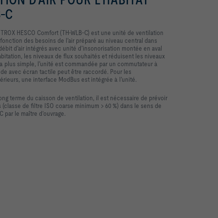
-C
itat TROX HESCO Comfort (TH-WLB-C) est une unité de ventilation
onction des besoins de l’air préparé au niveau central dans
débit d’air intégrés avec unité d’insonorisation montée en aval
bitation, les niveaux de flux souhaités et réduisent les niveaux
n la plus simple, l’unité est commandée par un commutateur à
de avec écran tactile peut être raccordé. Pour les
eurs, une interface ModBus est intégrée à l’unité.
ong terme du caisson de ventilation, il est nécessaire de prévoir
epris (classe de filtre ISO coarse minimum > 60 %) dans le sens de
 par le maître d‘ouvrage.