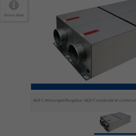
Service d'aide
WLB-C Wohnungslüftungsbox/ WLB-C residential air control un