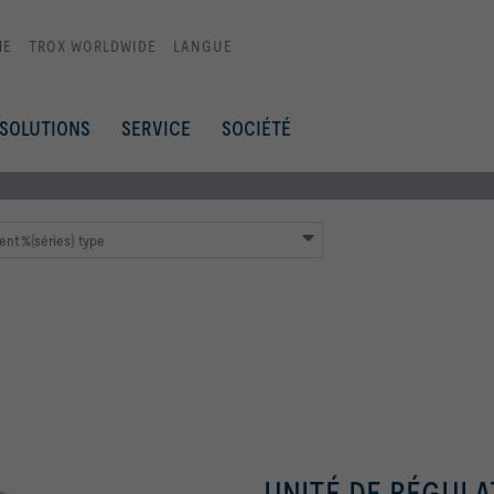
ME
TROX WORLDWIDE
LANGUE
SOLUTIONS
SERVICE
SOCIÉTÉ
C
nt %{séries} type
UNITÉ DE RÉGULAT