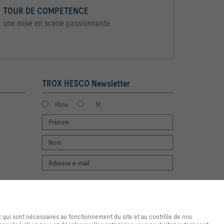
TOUR DE COMPETENCE
une mise en scène passionnante
TROX HESCO Newsletter
Mme
M.
J'accepte que mes données soient traitées
de navigation et d'achat de
conformément à la politique de protection
ires au fonctionnement du site
des données TROX.
x qui sont nécessaires au fonctionnement du site et au contrôle de nos
sés uniquement à des fins