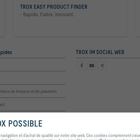
TROX EASY PRODUCT FINDER
- Rapide. Fiable. Innovant.
apides
TROX IM SOCIAL WEB
tions de livraison et de paiement
act
 de prix
OX POSSIBLE
En cliquant sur ce bouton, vous nous autorisez à vous offrir une expérience 
qualité sur notre site web. Ces cookies comprennent ceux qui sont nécessa
 navigation et d'achat de qualité sur notre site web. Ces cookies comprennent ceu
et au contrôle de nos services et applications, ainsi que ceux qui sont utili