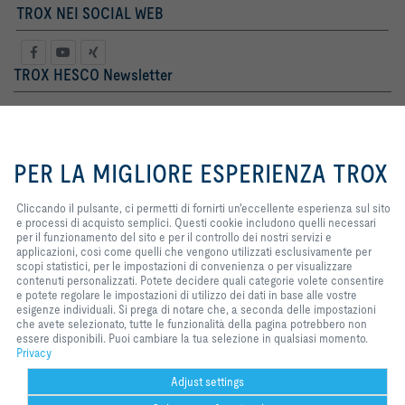
TROX NEI SOCIAL WEB
TROX HESCO Newsletter
Sig. ra
Sig.
Cliccando il pulsante, ci permetti
di fornirti un'eccellente esperienza
PER LA MIGLIORE ESPERIENZA TROX
sul sito e processi di acquisto
semplici. Questi cookie includono
quelli necessari per il
Cliccando il pulsante, ci permetti di fornirti un'eccellente esperienza sul sito
funzionamento del sito e per il
e processi di acquisto semplici. Questi cookie includono quelli necessari
controllo dei nostri servizi e
per il funzionamento del sito e per il controllo dei nostri servizi e
applicazioni, così come quelli che
applicazioni, così come quelli che vengono utilizzati esclusivamente per
vengono utilizzati esclusivamente
scopi statistici, per le impostazioni di convenienza o per visualizzare
Termini Legali
registro
per scopi statistici, per le
contenuti personalizzati. Potete decidere quali categorie volete consentire
impostazioni di convenienza o per
e potete regolare le impostazioni di utilizzo dei dati in base alle vostre
visualizzare contenuti
esigenze individuali. Si prega di notare che, a seconda delle impostazioni
personalizzati. Potete decidere
che avete selezionato, tutte le funzionalità della pagina potrebbero non
Home
Contatto
Stampa
Termini di consegna e di pagamento
quali categorie volete consentire e
essere disponibili. Puoi cambiare la tua selezione in qualsiasi momento.
Privacy
Disclaimer
potete regolare le impostazioni di
2026 © TROX HESCO Schweiz AG
Privacy
utilizzo dei dati in base alle vostre
esigenze individuali. Si prega di
Adjust settings
notare che, a seconda delle