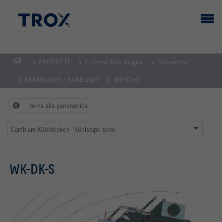
PRODOTTI
Sistemi Aria-Acqua
Convettori
Home
Kühldecken · Kühlsegel
WK-DK-S
torna alla panoramica
Cambiare Kühldecken · Kühlsegel serie
WK-DK-S