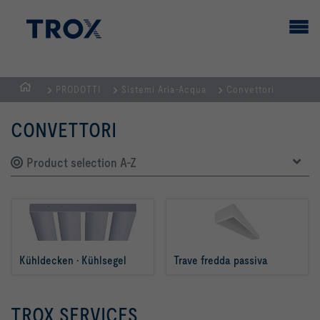
PRODOTTI
Sistemi Aria-Acqua
Convettori
Home
CONVETTORI
Product selection A-Z
Kühldecken · Kühlsegel
Trave fredda passiva
TROX SERVICES