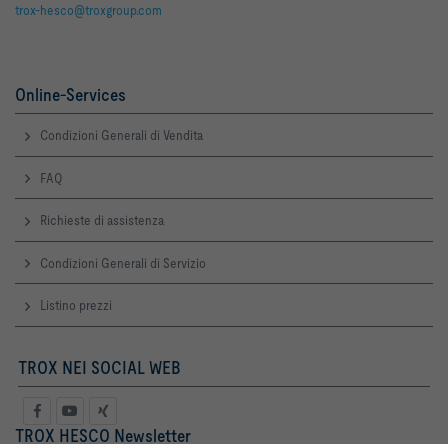
trox-hesco@troxgroup.com
Online-Services
Condizioni Generali di Vendita
FAQ
Richieste di assistenza
Condizioni Generali di Servizio
Listino prezzi
TROX NEI SOCIAL WEB
TROX HESCO Newsletter