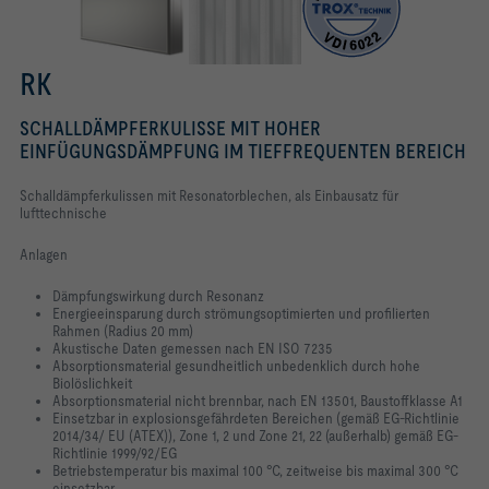
RK
SCHALLDÄMPFERKULISSE MIT HOHER
EINFÜGUNGSDÄMPFUNG IM TIEFFREQUENTEN BEREICH
Schalldämpferkulissen mit Resonatorblechen, als Einbausatz für
lufttechnische
Anlagen
Dämpfungswirkung durch Resonanz
Energieeinsparung durch strömungsoptimierten und profilierten
Rahmen (Radius 20 mm)
Akustische Daten gemessen nach EN ISO 7235
Absorptionsmaterial gesundheitlich unbedenklich durch hohe
Biolöslichkeit
Absorptionsmaterial nicht brennbar, nach EN 13501, Baustoffklasse A1
Einsetzbar in explosionsgefährdeten Bereichen (gemäß EG-Richtlinie
2014/34/ EU (ATEX)), Zone 1, 2 und Zone 21, 22 (außerhalb) gemäß EG-
Richtlinie 1999/92/EG
Betriebstemperatur bis maximal 100 °C, zeitweise bis maximal 300 °C
einsetzbar