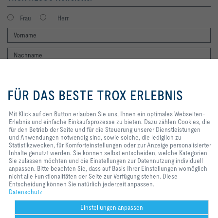
Frau
Herr
Mit Klick auf den Button erlauben
Sie uns, Ihnen ein optimales
FÜR DAS BESTE TROX ERLEBNIS
Webseiten-Erlebnis und einfache
Einkaufsprozesse zu bieten. Dazu
Ich möchte den Newsletter der TROX SE erhalten. Die Hinweise zum
zählen Cookies, die für den Betrieb
Mit Klick auf den Button erlauben Sie uns, Ihnen ein optimales Webseiten-
Datenschutz habe ich gelesen. Selbstverständlich können Sie sich
der Seite und für die Steuerung
Erlebnis und einfache Einkaufsprozesse zu bieten. Dazu zählen Cookies, die
jederzeit problemlos vom Newsletter wieder abmelden. Am Ende eines
unserer Dienstleistungen und
für den Betrieb der Seite und für die Steuerung unserer Dienstleistungen
jeden Newsletters finden Sie einen entsprechenden Abmeldelink.
Anwendungen notwendig sind,
und Anwendungen notwendig sind, sowie solche, die lediglich zu
Jetzt abonnieren
sowie solche, die lediglich zu
Statistikzwecken, für Komforteinstellungen oder zur Anzeige personalisierter
Statistikzwecken, für
Inhalte genutzt werden. Sie können selbst entscheiden, welche Kategorien
Komforteinstellungen oder zur
Sie zulassen möchten und die Einstellungen zur Datennutzung individuell
Anzeige personalisierter Inhalte
anpassen. Bitte beachten Sie, dass auf Basis Ihrer Einstellungen womöglich
Home
Kontakt
Impressum
AGB
AEB
Datenschutz
Disclaimer
genutzt werden. Sie können selbst
nicht alle Funktionalitäten der Seite zur Verfügung stehen. Diese
entscheiden, welche Kategorien
Entscheidung können Sie natürlich jederzeit anpassen.
2026 © TROX HESCO Schweiz AG
Sie zulassen möchten und die
Datenschutz
Einstellungen zur Datennutzung
individuell anpassen. Bitte
Einstellungen anpassen
beachten Sie, dass auf Basis Ihrer