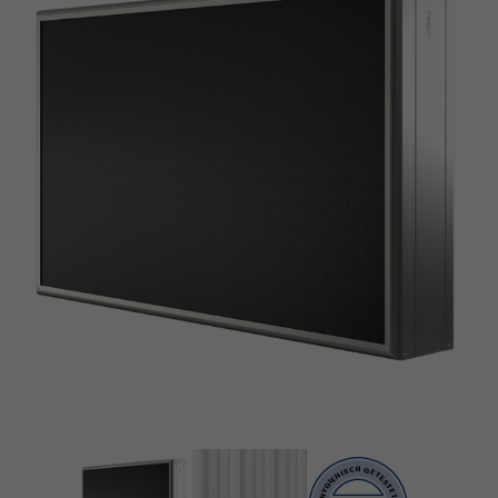
Konform nach VDI 6022
STRÖMUNGSOPTIMIERTER KULISSENRAHMEN
Strömungsoptimierter Kulissenrahmen