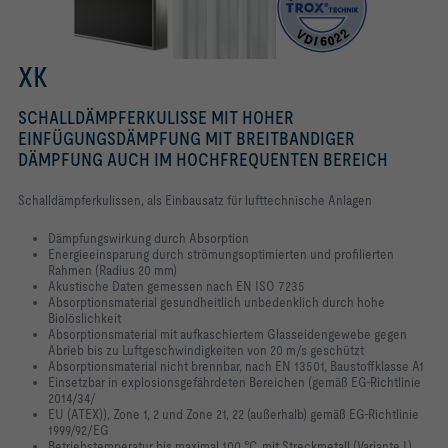
XK
SCHALLDÄMPFERKULISSE MIT HOHER
EINFÜGUNGSDÄMPFUNG MIT BREITBANDIGER
DÄMPFUNG AUCH IM HOCHFREQUENTEN BEREICH
Schalldämpferkulissen, als Einbausatz für lufttechnische Anlagen
Dämpfungswirkung durch Absorption
Energieeinsparung durch strömungsoptimierten und profilierten
Rahmen (Radius 20 mm)
Akustische Daten gemessen nach EN ISO 7235
Absorptionsmaterial gesundheitlich unbedenklich durch hohe
Biolöslichkeit
Absorptionsmaterial mit aufkaschiertem Glasseidengewebe gegen
Abrieb bis zu Luftgeschwindigkeiten von 20 m/s geschützt
Absorptionsmaterial nicht brennbar, nach EN 13501, Baustoffklasse A1
Einsetzbar in explosionsgefährdeten Bereichen (gemäß EG-Richtlinie
2014/34/
EU (ATEX)), Zone 1, 2 und Zone 21, 22 (außerhalb) gemäß EG-Richtlinie
1999/92/EG
Betriebstemperatur bis maximal 100 °C, mit Streckmetall (Variante L)