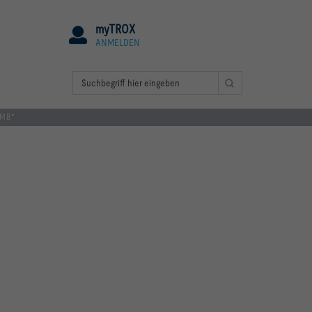
myTROX
ANMELDEN
*MB*