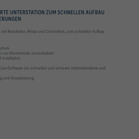
RTE UNTERSTATION ZUM SCHNELLEN AUFBAU
UERUNGEN
n mit Netzteilen, Relais und Controllern, zum schnellen Aufbau
auform
s zur Klemmleiste vorverdrahtet
 Installation
ser-Software zur schnellen und sicheren Inbetriebnahme und
ng und Visualisierung