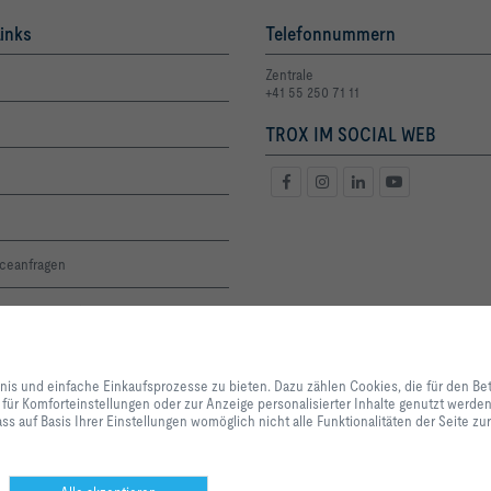
inks
Telefonnummern
Zentrale
+41 55 250 71 11
TROX IM SOCIAL WEB
iceanfragen
oge und Preisliste
altigkeit
Mit Klick auf den Button erlauben Sie uns, Ihnen ein optimales Webseiten-Er
Einkaufsprozesse zu bieten. Dazu zählen Cookies, die für den Betrieb der Se
bnis und einfache Einkaufsprozesse zu bieten. Dazu zählen Cookies, die für den Be
unserer Dienstleistungen und Anwendungen notwendig sind, sowie solche, di
 für Komforteinstellungen oder zur Anzeige personalisierter Inhalte genutzt werd
renzen
Statistikzwecken, für Komforteinstellungen oder zur Anzeige personalisierter
ss auf Basis Ihrer Einstellungen womöglich nicht alle Funktionalitäten der Seite z
können selbst entscheiden, welche Kategorien Sie zulassen möchten und di
Datennutzung individuell anpassen. Bitte beachten Sie, dass auf Basis Ihrer
alle Funktionalitäten der Seite zur Verfügung stehen. Diese Entscheidung kön
anpassen.