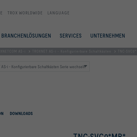
E
TROX WORLDWIDE
LANGUAGE
BRANCHENLÖSUNGEN
SERVICES
UNTERNEHMEN
XNETCOM AS-i
TROXNET AS-i - Konfigurierbare Schaltkästen
TNC-SVC0
S-i - Konfigurierbare Schaltkästen Serie wechseln
ON
DOWNLOADS
TNC-SVC0*MB*