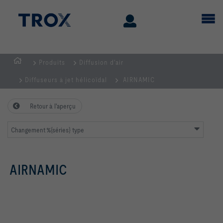
Produits
Diffusion d'air
Page
Diffuseurs à jet hélicoïdal
AIRNAMIC
d'accueil
Retour à l'aperçu
Changement %{séries} type
AIRNAMIC