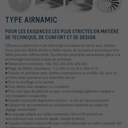
TYPE AIRNAMIC
POUR LES EXIGENCES LES PLUS STRICTES EN MATIÈRE
DE TECHNIQUE, DE CONFORT ET DE DESIGN
Diffuseurs plafonniers à jet hélicoïdal circulaires et carrés avec ailettes
fixes, pour les débits élevés à faible niveau de puissance acoustique et à
faible pression différentielle. Excellentes propriétés aérauliques grâce à la
technologie innovante à base de polymère.
■ Dimensions nominales : 160, 250, 300, 400, 600, 625
■ Plage de débits volumiques : 5 à 385 l/s ou 16 à 1386 m³/h
■ Façade en plastique avec ailettes superposées en profilés 3D, pour un
jet hélicoïdal optimal et une induction élevée
■ Pour le soufflage et la reprise
■ Pour débits d'air variables ou constants
■ Pour tout type de plafond, et avec un bord élargi également adapté à
une installation suspendue
■ Façade à bord plat légèrement incliné – 3 mm de haut seulement
■ Caisson de raccordement acoustiquement optimisé et clapet de
réglage verrouillable
■ Le piquage adapté aux tailles nominales 160 et 250 permet un
raccordement aux conduits rapide, simple et direct.
■ Façade à fixation baïonnette (sans outil) disponible en taille nominale 160
ou 250 et avec raccordement