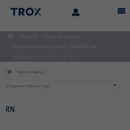
Produits
Unité de régulation
Page
Régulation à débit constant - CONSTANFLOW
d'accueil
Régulateur de débit-KVS
RN
Retour à l'aperçu
Changement %{séries} type
RN