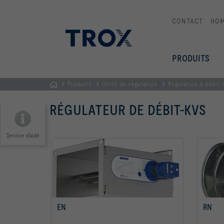
CONTACT
HO
PRODUITS
Produits
Unité de régulation
Régulation à débit
Page
RÉGULATEUR DE DÉBIT-KVS
d'accueil
Service d'aide
EN
RN
Savoir plus