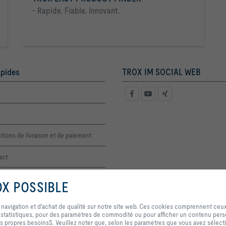
- Rapide. Fiable. Innovant.
apides
TROX IM SOCIAL WEB
tions de livraison et de paiement
act
 de prix
OX POSSIBLE
En cliquant sur ce bouton, vous nous autorisez à vous offrir une expérience 
qualité sur notre site web. Ces cookies comprennent ceux qui sont nécessa
 navigation et d'achat de qualité sur notre site web. Ces cookies comprennent ceu
et au contrôle de nos services et applications, ainsi que ceux qui sont utili
ns statistiques, pour des paramètres de commodité ou pour afficher un contenu pers
statistiques, pour des paramètres de commodité ou pour afficher un conten
s propres besoinsS. Veuillez noter que, selon les paramètres que vous avez sélecti