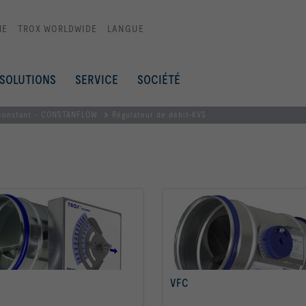
ME
TROX WORLDWIDE
LANGUE
SOLUTIONS
SERVICE
SOCIÉTÉ
 constant - CONSTANFLOW
Régulateur de débit-KVS
VFC
Savoir plus
Savoir plus