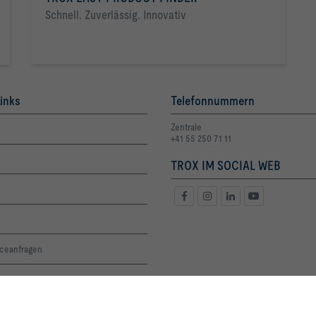
Schnell. Zuverlässig. Innovativ
inks
Telefonnummern
Zentrale
+41 55 250 71 11
TROX IM SOCIAL WEB
iceanfragen
oge und Preisliste
altigkeit
Mit Klick auf den Button erlauben Sie uns, Ihnen ein optimales Webseiten-Er