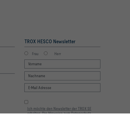
TROX HESCO Newsletter
Frau
Herr
Ich möchte den Newsletter der TROX SE
erhalten. Die Hinweise zum Datenschutz
habe ich gelesen. Selbstverständlich können
Sie sich jederzeit problemlos vom Newsletter
wieder abmelden. Am Ende eines jeden
lebnis und einfache