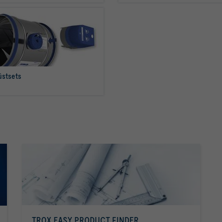
stsets
mehr erfahren
min
TROX EASY PRODUCT FINDER