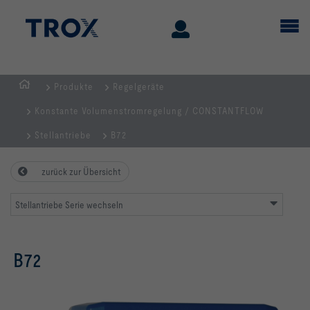
Produkte
Regelgeräte
Home
Konstante Volumenstromregelung / CONSTANTFLOW
Stellantriebe
B72
zurück zur Übersicht
Stellantriebe Serie wechseln
B72