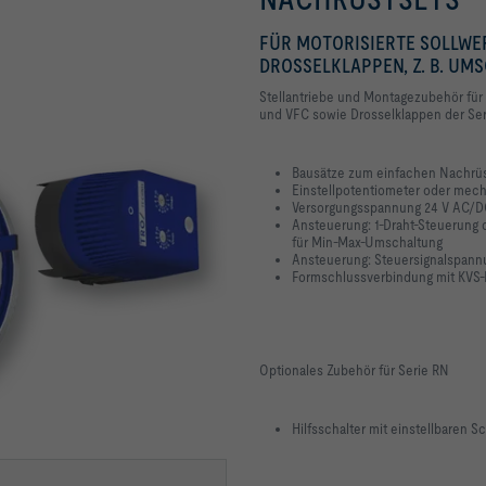
FÜR MOTORISIERTE SOLLWE
DROSSELKLAPPEN, Z. B. U
Stellantriebe und Montagezubehör für
und VFC sowie Drosselklappen der Se
Bausätze zum einfachen Nachrü
Einstellpotentiometer oder mec
Versorgungsspannung 24 V AC/D
Ansteuerung: 1-Draht-Steuerung o
für Min-Max-Umschaltung
Ansteuerung: Steuersignalspannun
Formschlussverbindung mit KVS-
Optionales Zubehör für Serie RN
Hilfsschalter mit einstellbaren S