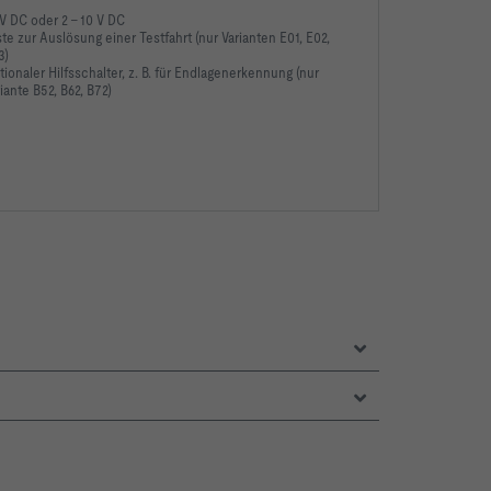
V DC oder 2 – 10 V DC
te zur Auslösung einer Testfahrt (nur Varianten E01, E02,
3)
ionaler Hilfsschalter, z. B. für Endlagenerkennung (nur
iante B52, B62, B72)