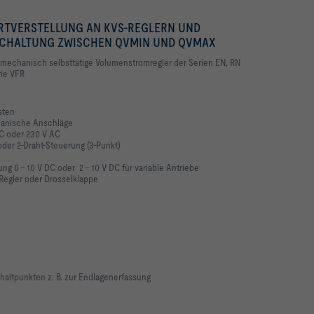
RTVERSTELLUNG AN KVS-REGLERN UND
MSCHALTUNG ZWISCHEN QVMIN UND QVMAX
 mechanisch selbsttätige Volumenstromregler der Serien EN, RN
rie VFR
sten
hanische Anschläge
C oder 230 V AC
der 2-Draht-Steuerung (3-Punkt)
g 0 – 10 V DC oder 2 – 10 V DC für variable Antriebe
Regler oder Drosselklappe
chaltpunkten z. B. zur Endlagenerfassung