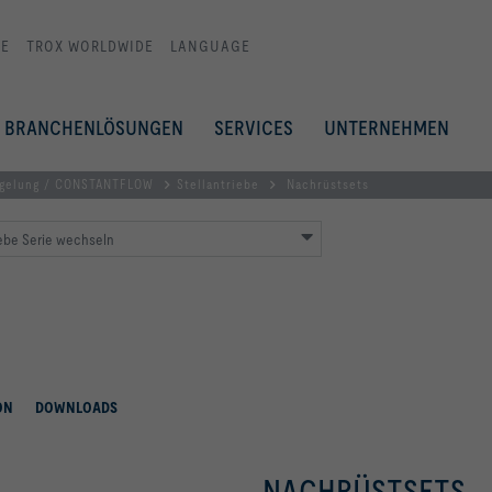
E
TROX WORLDWIDE
LANGUAGE
BRANCHENLÖSUNGEN
SERVICES
UNTERNEHMEN
egelung / CONSTANTFLOW
Stellantriebe
Nachrüstsets
iebe Serie wechseln
ON
DOWNLOADS
NACHRÜSTSETS