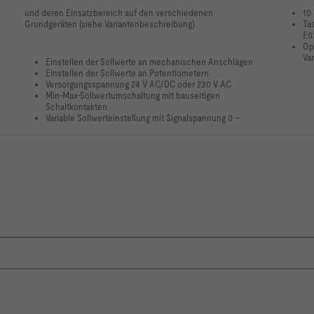
und deren Einsatzbereich auf den verschiedenen
10 
Grundgeräten (siehe Variantenbeschreibung).
Tas
E0
Opt
Var
Einstellen der Sollwerte an mechanischen Anschlägen
Einstellen der Sollwerte an Potentiometern
Versorgungsspannung 24 V AC/DC oder 230 V AC
Min-Max-Sollwertumschaltung mit bauseitigen
Schaltkontakten
Variable Sollwerteinstellung
mit Signalspannung 0 –