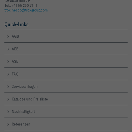
CH-8630 Rüti ZH
Tel.: +41 55 250 71 11
trox-hesco@troxgroup.com
Quick-Links
AGB
AEB
ASB
FAQ
Serviceanfragen
Kataloge und Preisliste
Nachhaltigkeit
Referenzen