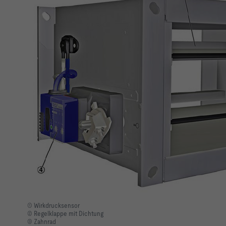
n
① Wirkdrucksensor
② Regelklappe mit Dichtung
③ Zahnrad