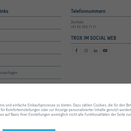
inks
Telefonnummern
Zentrale
+41 55 250 71 11
TROX IM SOCIAL WEB
iceanfragen
oge und Preisliste
altigkeit
Mit Klick auf den Button erlauben Sie uns, Ihnen ein optimales Webseiten-Er
Einkaufsprozesse zu bieten. Dazu zählen Cookies, die für den Betrieb der Se
bnis und einfache Einkaufsprozesse zu bieten. Dazu zählen Cookies, die für den Be
unserer Dienstleistungen und Anwendungen notwendig sind, sowie solche, di
 für Komforteinstellungen oder zur Anzeige personalisierter Inhalte genutzt werd
renzen
Statistikzwecken, für Komforteinstellungen oder zur Anzeige personalisierter
ss auf Basis Ihrer Einstellungen womöglich nicht alle Funktionalitäten der Seite z
können selbst entscheiden, welche Kategorien Sie zulassen möchten und di
Datennutzung individuell anpassen. Bitte beachten Sie, dass auf Basis Ihrer
alle Funktionalitäten der Seite zur Verfügung stehen. Diese Entscheidung kön
anpassen.