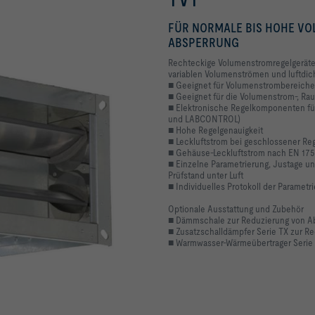
FÜR NORMALE BIS HOHE V
ABSPERRUNG
Rechteckige Volumenstromregelgeräte
variablen Volumenströmen und luftdic
■ Geeignet für Volumenstrombereiche 
■ Geeignet für die Volumenstrom-, Ra
■ Elektronische Regelkomponenten fü
und LABCONTROL)
■ Hohe Regelgenauigkeit
■ Leckluftstrom bei geschlossener Reg
■ Gehäuse-Leckluftstrom nach EN 1751
■ Einzelne Parametrierung, Justage u
Prüfstand unter Luft
■ Individuelles Protokoll der Parametr
Optionale Ausstattung und Zubehör
■ Dämmschale zur Reduzierung von A
■ Zusatzschalldämpfer Serie TX zur 
■ Warmwasser-Wärmeübertrager Serie