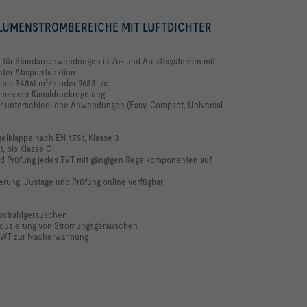
OLUMENSTROMBEREICHE MIT LUFTDICHTER
 für Standardanwendungen in Zu- und Abluftsystemen mit
hter Absperrfunktion
bis 34861 m³/h oder 9683 l/s
um- oder Kanaldruckregelung
r unterschiedliche Anwendungen (Easy, Compact, Universal
elklappe nach EN 1751, Klasse 3
, bis Klasse C
nd Prüfung jedes TVT mit gängigen Regelkomponenten auf
ierung, Justage und Prüfung online verfügbar
bstrahlgeräuschen
Reduzierung von Strömungsgeräuschen
 WT zur Nacherwärmung