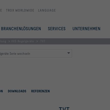
E
TROX WORLDWIDE
LANGUAGE
BRANCHENLÖSUNGEN
SERVICES
UNTERNEHMEN
elung
VVS-Regelgeräte
TVT
lgeräte Serie wechseln
ON
DOWNLOADS
REFERENZEN
TVT